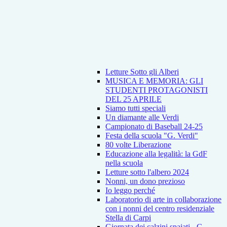
Letture Sotto gli Alberi
MUSICA E MEMORIA: GLI
STUDENTI PROTAGONISTI
DEL 25 APRILE
Siamo tutti speciali
Un diamante alle Verdi
Campionato di Baseball 24-25
Festa della scuola "G. Verdi"
80 volte Liberazione
Educazione alla legalità: la GdF
nella scuola
Letture sotto l'albero 2024
Nonni, un dono prezioso
Io leggo perché
Laboratorio di arte in collaborazione
con i nonni del centro residenziale
Stella di Carpi
Giornata dei calzini spaiati - G.