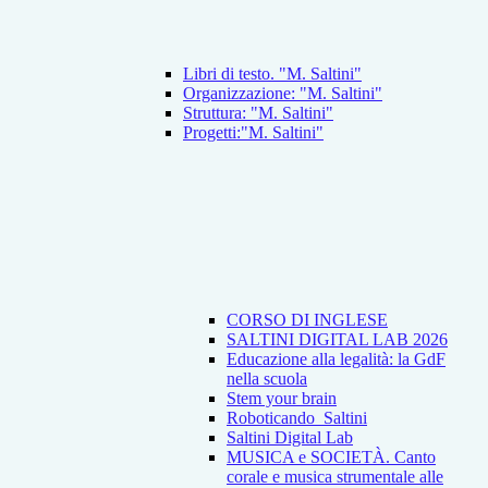
Libri di testo. "M. Saltini"
Organizzazione: "M. Saltini"
Struttura: "M. Saltini"
Progetti:"M. Saltini"
CORSO DI INGLESE
SALTINI DIGITAL LAB 2026
Educazione alla legalità: la GdF
nella scuola
Stem your brain
Roboticando_Saltini
Saltini Digital Lab
MUSICA e SOCIETÀ. Canto
corale e musica strumentale alle