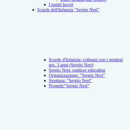
I nostri lavori
Scuola dell'Infanzia "Sergio Neri"
Scuole d'Infanzia: colloqui con i genitori
sez. 3 anni (Sergio Neri)
Sergio Neri: outdoor education
Organizzazione: "Sergio Neri"
Struttura: "Sergio Neri"
Progetti:"Sergio Neri"