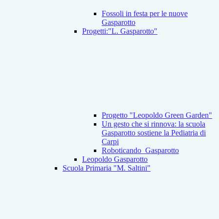
Fossoli in festa per le nuove
Gasparotto
Progetti:"L. Gasparotto"
Progetto "Leopoldo Green Garden"
Un gesto che si rinnova: la scuola
Gasparotto sostiene la Pediatria di
Carpi
Roboticando_Gasparotto
Leopoldo Gasparotto
Scuola Primaria "M. Saltini"