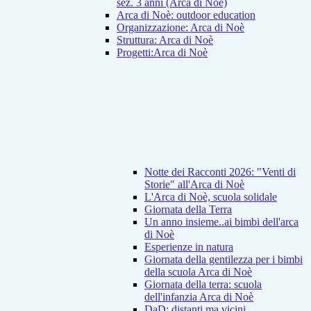
sez. 3 anni (Arca di Noè)
Arca di Noè: outdoor education
Organizzazione: Arca di Noè
Struttura: Arca di Noè
Progetti:Arca di Noè
Notte dei Racconti 2026: "Venti di
Storie" all'Arca di Noè
L'Arca di Noè, scuola solidale
Giornata della Terra
Un anno insieme..ai bimbi dell'arca
di Noè
Esperienze in natura
Giornata della gentilezza per i bimbi
della scuola Arca di Noè
Giornata della terra: scuola
dell'infanzia Arca di Noè
DaD: distanti ma vicini...