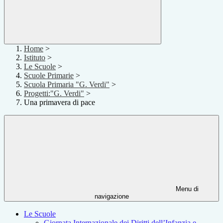
Home
>
Istituto
>
Le Scuole
>
Scuole Primarie
>
Scuola Primaria "G. Verdi"
>
Progetti:"G. Verdi"
>
Una primavera di pace
Menu di
navigazione
Le Scuole
Giornata Internazionale dei Diritti dell’Infanzia e