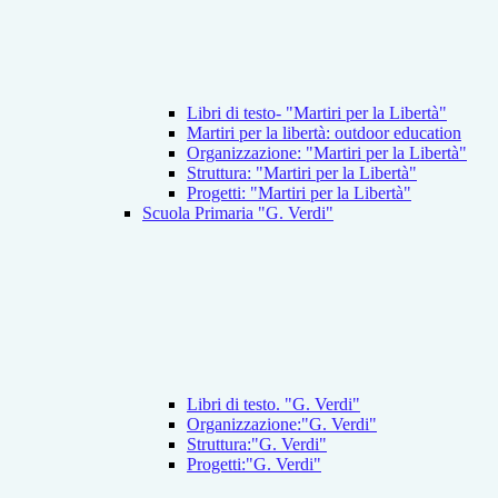
Libri di testo- "Martiri per la Libertà"
Martiri per la libertà: outdoor education
Organizzazione: "Martiri per la Libertà"
Struttura: "Martiri per la Libertà"
Progetti: "Martiri per la Libertà"
Scuola Primaria "G. Verdi"
Libri di testo. "G. Verdi"
Organizzazione:"G. Verdi"
Struttura:"G. Verdi"
Progetti:"G. Verdi"