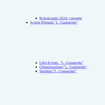
Roboticando 2024: i progetti
Scuola Primaria "L. Gasparotto"
Libri di testo. "L. Gasparotto"
Organizzazione:"L. Gasparotto"
Struttura:"L. Gasparotto"