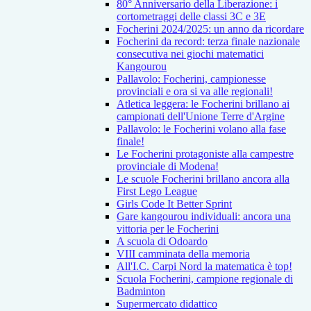
80° Anniversario della Liberazione: i
cortometraggi delle classi 3C e 3E
Focherini 2024/2025: un anno da ricordare
Focherini da record: terza finale nazionale
consecutiva nei giochi matematici
Kangourou
Pallavolo: Focherini, campionesse
provinciali e ora si va alle regionali!
Atletica leggera: le Focherini brillano ai
campionati dell'Unione Terre d'Argine
Pallavolo: le Focherini volano alla fase
finale!
Le Focherini protagoniste alla campestre
provinciale di Modena!
Le scuole Focherini brillano ancora alla
First Lego League
Girls Code It Better Sprint
Gare kangourou individuali: ancora una
vittoria per le Focherini
A scuola di Odoardo
VIII camminata della memoria
All'I.C. Carpi Nord la matematica è top!
Scuola Focherini, campione regionale di
Badminton
Supermercato didattico