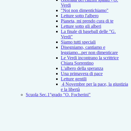
Verdi
"Noi non dimentichiamo"
Letture sotto l'albero
Pianeta, mi prendo cura di te
Letture sotto gli alberi
La finale di baseball delle "G.
Verdi"
Siamo tutti speciali
Disegniamo, cantiamo e
leggiamo...per non dimenticare
Le Verdi incontrano la scrittrice
Chiara Sorrentino
L'albero della speranza
Una primavera di pace
Letture gentili
4 Novembre per la pace, la giustizia
e la libertà
Scuola Sec.1°grado "O. Focherini"