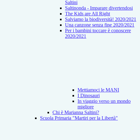
Saltini
Saltinonda - Imparare divertendosi
The Kids are All Right
Salviamo la biodiversità! 2020/2021
Una canzone senza fine 2020/2021
Per i bambini toccare è conoscere
2020/2021
Mettiamoci le MANI
I Dinosauri
In viaggio verso un mondo
migliore
Chi è Marianna Saltini?
Scuola Primaria "Martiri per la Libertà"