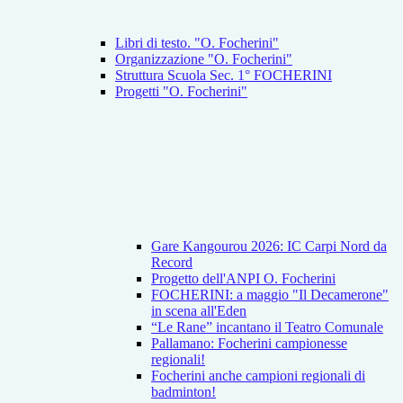
Libri di testo. "O. Focherini"
Organizzazione "O. Focherini"
Struttura Scuola Sec. 1° FOCHERINI
Progetti "O. Focherini"
Gare Kangourou 2026: IC Carpi Nord da
Record
Progetto dell'ANPI O. Focherini
FOCHERINI: a maggio "Il Decamerone"
in scena all'Eden
“Le Rane” incantano il Teatro Comunale
Pallamano: Focherini campionesse
regionali!
Focherini anche campioni regionali di
badminton!