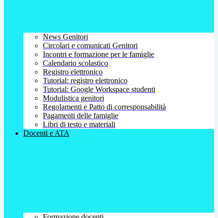
News Genitori
Circolari e comunicati Genitori
Incontri e formazione per le famiglie
Calendario scolastico
Registro elettronico
Tutorial: registro elettronico
Tutorial: Google Workspace studenti
Modulistica genitori
Regolamenti e Patto di corresponsabilità
Pagamenti delle famiglie
Libri di testo e materiali
Docenti e ATA
Formazione docenti