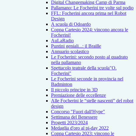
Digital Changemaking Camp di Parma
Pallamano: Le Focherini tre volte sul podio
FFL: Focherini ancora prima nel Robot
Design
A scuola di Odoardo
Coppa Cartesio 2024: vincono ancora le
Focherini!
AuLaRadio
Puntini geniali...: il Braille
Annuario scolastico
Le Focherini: secondo posto al quadrato
nella pallamano
Spettacolo teatrale della scuola"O.
Focherini"
Le Focherini seconde in provincia nel
Badminton
Il piccolo principe in 3D
Premiazione delle eccellenze
Alle Focherini le “stelle nascenti” del robot
design
Concorso "Fuori dall'Hype"
Settimana del Benessere
Progetti 2023/2024
Medaglia d'oro al pi-day 2022
Coppa Cartesio 2023: vincono le