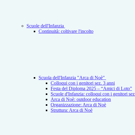
Scuole dell'Infanzia
Continuità: coltivare l'incolto
Scuola dell'Infanzia "Arca di Noè"
Colloqui con i genitori sez. 3 anni
Festa del Diploma 2025 – “Amici di Loto”
Scuole d'Infanzia: colloqui con i genitori se
Arca di Noè: outdoor education
Organizzazione: Arca di Noè
Struttura: Arca di Noè