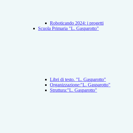
Roboticando 2024: i progetti
Scuola Primaria "L. Gasparotto"
Libri di testo. "L. Gasparotto"
Organizzazione:"L. Gasparotto"
Struttura:"L. Gasparotto"