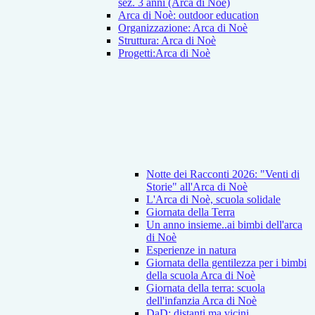
sez. 3 anni (Arca di Noè)
Arca di Noè: outdoor education
Organizzazione: Arca di Noè
Struttura: Arca di Noè
Progetti:Arca di Noè
Notte dei Racconti 2026: "Venti di
Storie" all'Arca di Noè
L'Arca di Noè, scuola solidale
Giornata della Terra
Un anno insieme..ai bimbi dell'arca
di Noè
Esperienze in natura
Giornata della gentilezza per i bimbi
della scuola Arca di Noè
Giornata della terra: scuola
dell'infanzia Arca di Noè
DaD: distanti ma vicini...