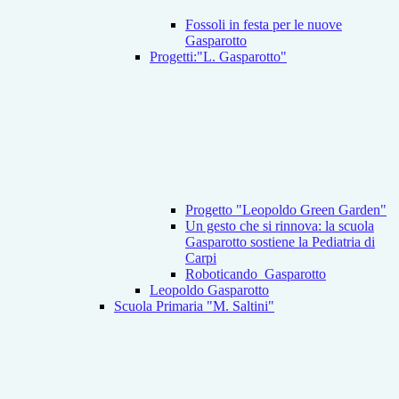
Fossoli in festa per le nuove
Gasparotto
Progetti:"L. Gasparotto"
Progetto "Leopoldo Green Garden"
Un gesto che si rinnova: la scuola
Gasparotto sostiene la Pediatria di
Carpi
Roboticando_Gasparotto
Leopoldo Gasparotto
Scuola Primaria "M. Saltini"