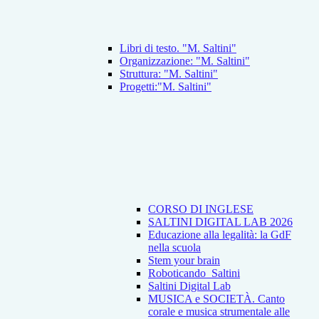
Libri di testo. "M. Saltini"
Organizzazione: "M. Saltini"
Struttura: "M. Saltini"
Progetti:"M. Saltini"
CORSO DI INGLESE
SALTINI DIGITAL LAB 2026
Educazione alla legalità: la GdF
nella scuola
Stem your brain
Roboticando_Saltini
Saltini Digital Lab
MUSICA e SOCIETÀ. Canto
corale e musica strumentale alle