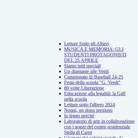
Letture Sotto gli Alberi
MUSICA E MEMORIA: GLI
STUDENTI PROTAGONISTI
DEL 25 APRILE
Siamo tutti speciali
Un diamante alle Verdi
Campionato di Baseball 24-25
Festa della scuola "G. Verdi"
80 volte Liberazione
Educazione alla legalità: la GdF
nella scuola
Letture sotto l'albero 2024
Nonni, un dono prezioso
Io leggo perché
Laboratorio di arte in collaborazione
con i nonni del centro residenziale
Stella di Carpi
Giornata dei calzini spaiati - G.