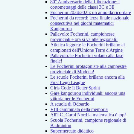
80° Anniversario della Liberazione: i
cortometraggi delle classi 3C e 3E
Focherini 2024/2025: un anno da ricordare
Focherini da record: terza finale nazionale
consecutiva nei giochi matematici
Kangourou
Pallavolo: Focherini, campionesse
provinciali e ora si va alle regionali!
Atletica leggera: le Focherini brillano ai
campionati dell'Unione Terre d'Argine
Pallavolo: le Focherini volano alla fase
finale!
Le Focherini protagoniste alla campestre
provinciale di Modena!
Le scuole Focherini brillano ancora alla
First Lego League
Girls Code It Better Sprint
Gare kangourou individuali: ancora una
vittoria per le Focherini
A scuola di Odoardo
VIII camminata della memoria
All'I.C. Carpi Nord la matematica è top!
Scuola Focherini, campione regionale di
Badminton
Supermercato didattico