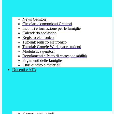
News Genitori
Circolari e comunicati Genitori
Incontri e formazione per le famiglie
Calendario scolastico
Registro elettronico
Tutorial: registro elettronico
Tutorial: Google Workspace studenti
Modulistica genitori
Regolamenti e Patto di corresponsabilità
Pagamenti delle famiglie
Libri di testo e materiali
Docenti e ATA
Formazione docenti