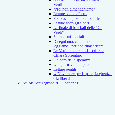
Verdi
"Noi non dimentichiamo"
Letture sotto l'albero
Pianeta, mi prendo cura di te
Letture sotto gli alberi
La finale di baseball delle "G.
Verdi"
Siamo tutti speciali
Disegniamo, cantiamo e
leggiamo...per non dimenticare
Le Verdi incontrano la scrittrice
Chiara Sorrentino
L'albero della speranza
Una primavera di pace
Letture gentili
4 Novembre per la pace, la giustizia
e la libertà
Scuola Sec.1°grado "O. Focherini"