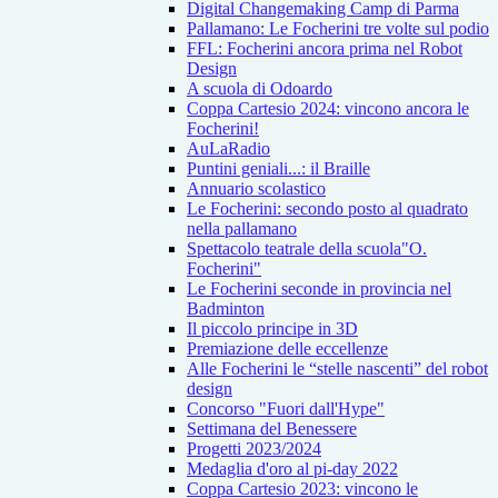
Digital Changemaking Camp di Parma
Pallamano: Le Focherini tre volte sul podio
FFL: Focherini ancora prima nel Robot
Design
A scuola di Odoardo
Coppa Cartesio 2024: vincono ancora le
Focherini!
AuLaRadio
Puntini geniali...: il Braille
Annuario scolastico
Le Focherini: secondo posto al quadrato
nella pallamano
Spettacolo teatrale della scuola"O.
Focherini"
Le Focherini seconde in provincia nel
Badminton
Il piccolo principe in 3D
Premiazione delle eccellenze
Alle Focherini le “stelle nascenti” del robot
design
Concorso "Fuori dall'Hype"
Settimana del Benessere
Progetti 2023/2024
Medaglia d'oro al pi-day 2022
Coppa Cartesio 2023: vincono le