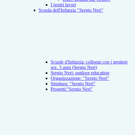
I nostri lavori
Scuola dell'Infanzia "Sergio Neri"
Scuole d'Infanzia: colloqui con i genitori
sez. 3 anni (Sergio Neri)
Sergio Neri: outdoor education
Organizzazione: "Sergio Neri"
Struttura: "Sergio Neri"
Progetti:"Sergio Neri"