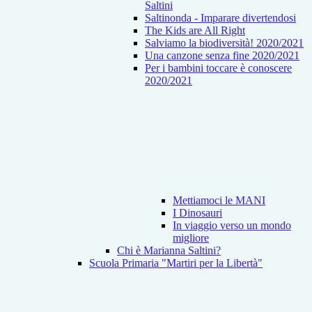
Saltini
Saltinonda - Imparare divertendosi
The Kids are All Right
Salviamo la biodiversità! 2020/2021
Una canzone senza fine 2020/2021
Per i bambini toccare è conoscere
2020/2021
Mettiamoci le MANI
I Dinosauri
In viaggio verso un mondo
migliore
Chi è Marianna Saltini?
Scuola Primaria "Martiri per la Libertà"