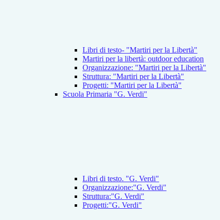
Libri di testo- "Martiri per la Libertà"
Martiri per la libertà: outdoor education
Organizzazione: "Martiri per la Libertà"
Struttura: "Martiri per la Libertà"
Progetti: "Martiri per la Libertà"
Scuola Primaria "G. Verdi"
Libri di testo. "G. Verdi"
Organizzazione:"G. Verdi"
Struttura:"G. Verdi"
Progetti:"G. Verdi"