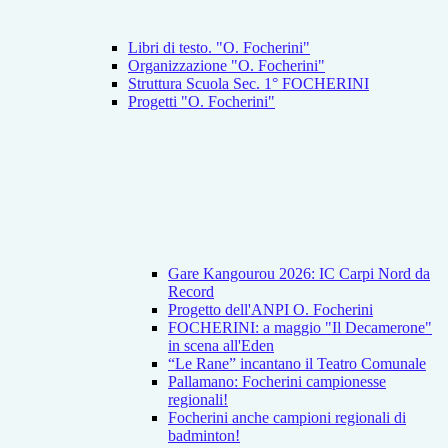
Libri di testo. "O. Focherini"
Organizzazione "O. Focherini"
Struttura Scuola Sec. 1° FOCHERINI
Progetti "O. Focherini"
Gare Kangourou 2026: IC Carpi Nord da
Record
Progetto dell'ANPI O. Focherini
FOCHERINI: a maggio "Il Decamerone"
in scena all'Eden
“Le Rane” incantano il Teatro Comunale
Pallamano: Focherini campionesse
regionali!
Focherini anche campioni regionali di
badminton!