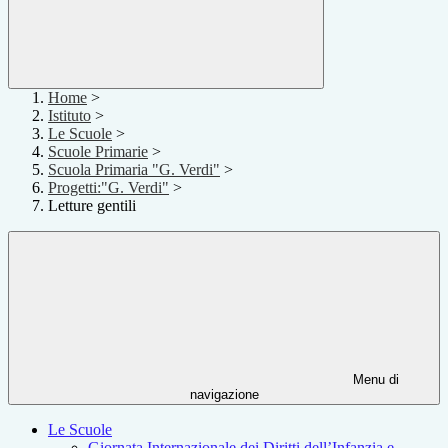
Home
>
Istituto
>
Le Scuole
>
Scuole Primarie
>
Scuola Primaria "G. Verdi"
>
Progetti:"G. Verdi"
>
Letture gentili
Menu di
navigazione
Le Scuole
Giornata Internazionale dei Diritti dell’Infanzia e