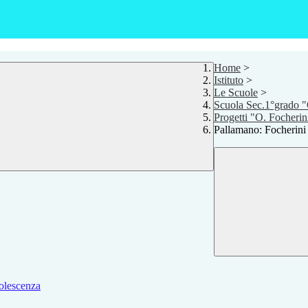
Home
>
Istituto
>
Le Scuole
>
Scuola Sec.1°grado "
Progetti "O. Focherin
Pallamano: Focherini
dolescenza