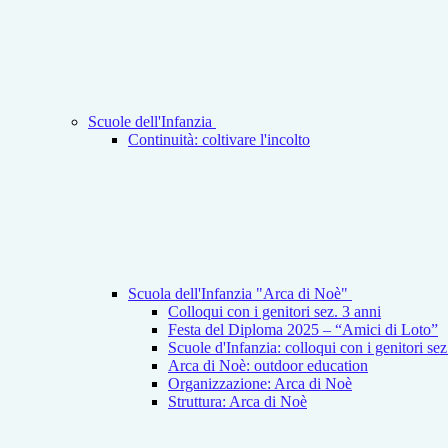
Scuole dell'Infanzia
Continuità: coltivare l'incolto
Scuola dell'Infanzia "Arca di Noè"
Colloqui con i genitori sez. 3 anni
Festa del Diploma 2025 – “Amici di Loto”
Scuole d'Infanzia: colloqui con i genitori se
Arca di Noè: outdoor education
Organizzazione: Arca di Noè
Struttura: Arca di Noè