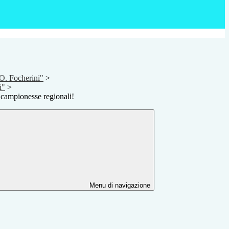
O. Focherini"
>
i"
>
 campionesse regionali!
Menu di navigazione