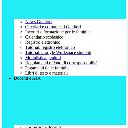
News Genitori
Circolari e comunicati Genitori
Incontri e formazione per le famiglie
Calendario scolastico
Registro elettronico
Tutorial: registro elettronico
Tutorial: Google Workspace studenti
Modulistica genitori
Regolamenti e Patto di corresponsabilità
Pagamenti delle famiglie
Libri di testo e materiali
Docenti e ATA
Formazione docenti