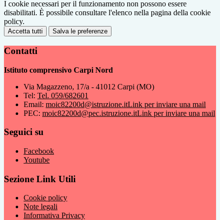
I cookie necessari per il funzionamento non possono essere
disabilitati. È possibile consultare l'elenco nella pagina della cookie
policy.
Accetta tutti
Salva le preferenze
Contatti
Istituto comprensivo Carpi Nord
Via Magazzeno, 17/a - 41012 Carpi (MO)
Tel:
Tel. 059/682601
Email:
moic82200d@istruzione.it
Link per inviare una mail
PEC:
moic82200d@pec.istruzione.it
Link per inviare una mail
Seguici su
Facebook
Youtube
Sezione Link Utili
Cookie policy
Note legali
Informativa Privacy