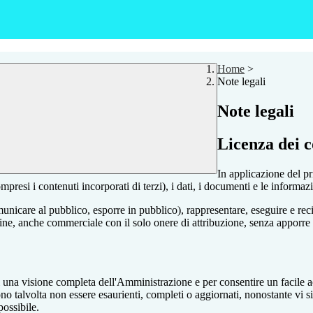
Home
>
Note legali
Note legali
Licenza dei c
In applicazione del pr
si i contenuti incorporati di terzi), i dati, i documenti e le informazi
comunicare al pubblico, esporre in pubblico), rappresentare, eseguire e r
 fine, anche commerciale con il solo onere di attribuzione, senza apporre 
enti una visione completa dell'Amministrazione e per consentire un facile ac
ono talvolta non essere esaurienti, completi o aggiornati, nonostante vi
possibile.