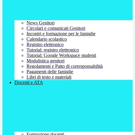
News Genitori
Circolari e comunicati Genitori
Incontri e formazione per le famiglie
Calendario scolastico
Registro elettronico
Tutorial: registro elettronico
Tutorial: Google Workspace studenti
Modulistica genitori
Regolamenti e Patto di corresponsabilità
Pagamenti delle famiglie
Libri di testo e materiali
Docenti e ATA
Formazione docenti