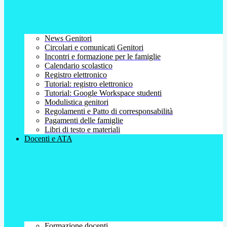
News Genitori
Circolari e comunicati Genitori
Incontri e formazione per le famiglie
Calendario scolastico
Registro elettronico
Tutorial: registro elettronico
Tutorial: Google Workspace studenti
Modulistica genitori
Regolamenti e Patto di corresponsabilità
Pagamenti delle famiglie
Libri di testo e materiali
Docenti e ATA
Formazione docenti