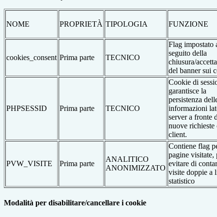
NOME
PROPRIETÀ
TIPOLOGIA
FUNZIONE
Flag impostato 
seguito della
cookies_consent
Prima parte
TECNICO
chiusura/accett
del banner sui 
Cookie di sessi
garantisce la
persistenza dell
PHPSESSID
Prima parte
TECNICO
informazioni la
server a fronte 
nuove richieste 
client.
Contiene flag pe
pagine visitate,
ANALITICO
PVW_VISITE
Prima parte
evitare di conta
ANONIMIZZATO
visite doppie a l
statistico
Modalità per disabilitare/cancellare i cookie