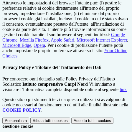
Attraverso le impostazioni del browser l’utente può: (i) gestire le
preferenze relative ai cookie direttamente all'interno del proprio
browser, impedendone l’installazione; (ii) eliminare dal proprio
browser i cookie già installati, incluso il cookie in cui è stato salvato
il consenso, eventualmente prestato dall’utente, all'installazione di
cookie da parte del sito. L’utente può trovare informazioni su come
gestire i cookie tramite il suo browser ai seguenti indirizzi:
Google
Chrome
,
Mozilla Firefox
,
Apple Safari
,
Microsoft Internet Explorer
,
Microsoft Edge
,
Opera
. Per i cookie di profilazione l’utente potrà
anche impostare le proprie preferenze attraverso il sito:
Your Online
Choices
.
Privacy Policy e Titolare del Trattamento dei Dati
Per conoscere ogni dettaglio sulle Policy Privacy dell’Istituto
Scolastico
Istituto comprensivo Carpi Nord
Vi invitiamo a
visionare l’Informativa completa disponibile online al seguente
link
Questo sito o gli strumenti terzi da questo utilizzati si avvalgono di
cookie necessari al funzionamento ed utili alle finalità illustrate nella
COOKIE POLICY
.
Personalizza
Rifiuta tutti
i cookies
Accetta tutti
i cookies
Gestione cookie