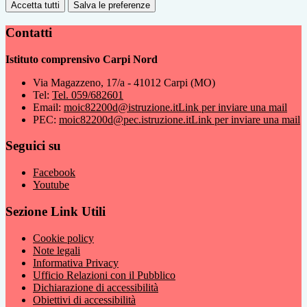
Accetta tutti
Salva le preferenze
Contatti
Istituto comprensivo Carpi Nord
Via Magazzeno, 17/a - 41012 Carpi (MO)
Tel:
Tel. 059/682601
Email:
moic82200d@istruzione.it
Link per inviare una mail
PEC:
moic82200d@pec.istruzione.it
Link per inviare una mail
Seguici su
Facebook
Youtube
Sezione Link Utili
Cookie policy
Note legali
Informativa Privacy
Ufficio Relazioni con il Pubblico
Dichiarazione di accessibilità
Obiettivi di accessibilità