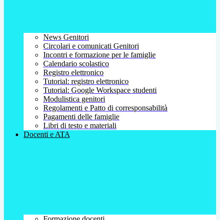
News Genitori
Circolari e comunicati Genitori
Incontri e formazione per le famiglie
Calendario scolastico
Registro elettronico
Tutorial: registro elettronico
Tutorial: Google Workspace studenti
Modulistica genitori
Regolamenti e Patto di corresponsabilità
Pagamenti delle famiglie
Libri di testo e materiali
Docenti e ATA
Formazione docenti