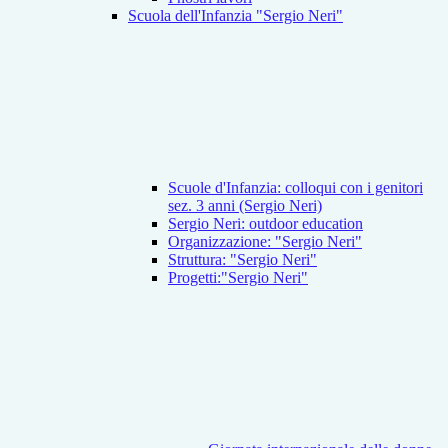
Scuola dell'Infanzia "Sergio Neri"
Scuole d'Infanzia: colloqui con i genitori
sez. 3 anni (Sergio Neri)
Sergio Neri: outdoor education
Organizzazione: "Sergio Neri"
Struttura: "Sergio Neri"
Progetti:"Sergio Neri"