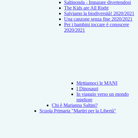
Saltinonda - Imparare divertendosi
The Kids are All Right
Salviamo la biodiversità! 2020/2021
Una canzone senza fine 2020/2021
Per i bambini toccare è conoscere
2020/2021
Mettiamoci le MANI
I Dinosauri
In viaggio verso un mondo
migliore
Chi è Marianna Saltini?
Scuola Primaria "Martiri per la Libertà"