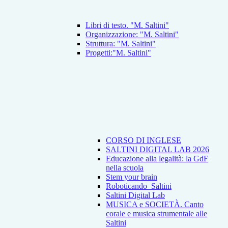
Libri di testo. "M. Saltini"
Organizzazione: "M. Saltini"
Struttura: "M. Saltini"
Progetti:"M. Saltini"
CORSO DI INGLESE
SALTINI DIGITAL LAB 2026
Educazione alla legalità: la GdF
nella scuola
Stem your brain
Roboticando_Saltini
Saltini Digital Lab
MUSICA e SOCIETÀ. Canto
corale e musica strumentale alle
Saltini