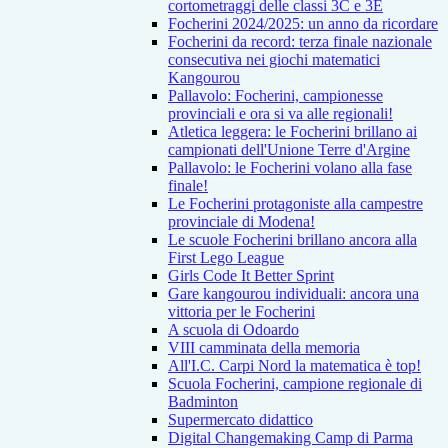
cortometraggi delle classi 3C e 3E
Focherini 2024/2025: un anno da ricordare
Focherini da record: terza finale nazionale
consecutiva nei giochi matematici
Kangourou
Pallavolo: Focherini, campionesse
provinciali e ora si va alle regionali!
Atletica leggera: le Focherini brillano ai
campionati dell'Unione Terre d'Argine
Pallavolo: le Focherini volano alla fase
finale!
Le Focherini protagoniste alla campestre
provinciale di Modena!
Le scuole Focherini brillano ancora alla
First Lego League
Girls Code It Better Sprint
Gare kangourou individuali: ancora una
vittoria per le Focherini
A scuola di Odoardo
VIII camminata della memoria
All'I.C. Carpi Nord la matematica è top!
Scuola Focherini, campione regionale di
Badminton
Supermercato didattico
Digital Changemaking Camp di Parma