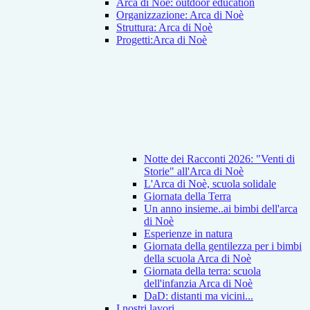
Arca di Noè: outdoor education
Organizzazione: Arca di Noè
Struttura: Arca di Noè
Progetti:Arca di Noè
Notte dei Racconti 2026: "Venti di
Storie" all'Arca di Noè
L'Arca di Noè, scuola solidale
Giornata della Terra
Un anno insieme..ai bimbi dell'arca
di Noè
Esperienze in natura
Giornata della gentilezza per i bimbi
della scuola Arca di Noè
Giornata della terra: scuola
dell'infanzia Arca di Noè
DaD: distanti ma vicini...
I nostri lavori