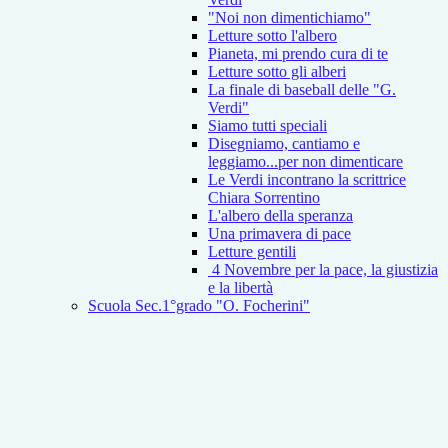
"Noi non dimentichiamo"
Letture sotto l'albero
Pianeta, mi prendo cura di te
Letture sotto gli alberi
La finale di baseball delle "G.
Verdi"
Siamo tutti speciali
Disegniamo, cantiamo e
leggiamo...per non dimenticare
Le Verdi incontrano la scrittrice
Chiara Sorrentino
L'albero della speranza
Una primavera di pace
Letture gentili
4 Novembre per la pace, la giustizia
e la libertà
Scuola Sec.1°grado "O. Focherini"