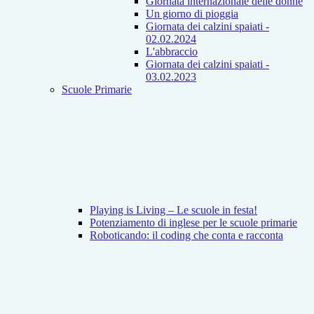
Giornata internazionale delle donne
Un giorno di pioggia
Giornata dei calzini spaiati -
02.02.2024
L'abbraccio
Giornata dei calzini spaiati -
03.02.2023
Scuole Primarie
Playing is Living – Le scuole in festa!
Potenziamento di inglese per le scuole primarie
Roboticando: il coding che conta e racconta