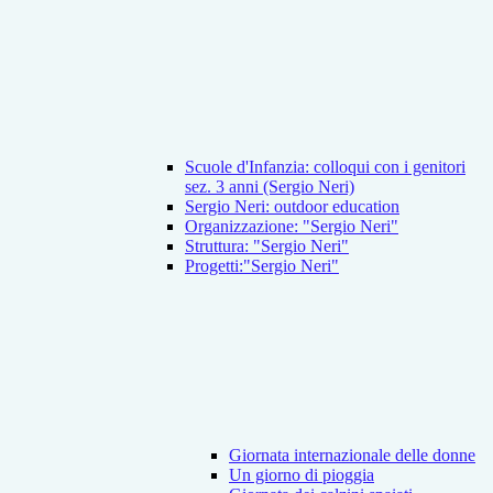
Scuole d'Infanzia: colloqui con i genitori
sez. 3 anni (Sergio Neri)
Sergio Neri: outdoor education
Organizzazione: "Sergio Neri"
Struttura: "Sergio Neri"
Progetti:"Sergio Neri"
Giornata internazionale delle donne
Un giorno di pioggia