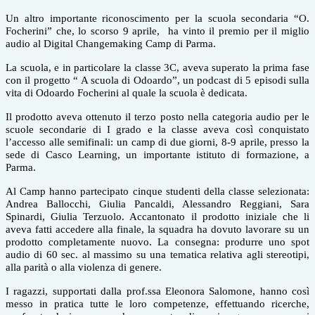
Un altro importante riconoscimento per la scuola secondaria “O.
Focherini” che, lo scorso 9 aprile,
ha vinto il premio per il miglio
audio al Digital Changemaking Camp di Parma.
La scuola, e in particolare la classe 3C, aveva superato la prima fase
con il progetto “ A scuola di Odoardo”, un podcast di 5 episodi sulla
vita di Odoardo Focherini al quale la scuola è dedicata.
Il prodotto aveva ottenuto il terzo posto nella categoria audio per le
scuole secondarie di I grado e la classe aveva così conquistato
l’accesso alle semifinali: un camp di due giorni, 8-9 aprile, presso la
sede di Casco Learning, un importante istituto di formazione, a
Parma.
Al Camp hanno partecipato cinque studenti della classe selezionata:
Andrea Ballocchi, Giulia Pancaldi, Alessandro Reggiani, Sara
Spinardi, Giulia Terzuolo. Accantonato il prodotto iniziale che li
aveva fatti accedere alla finale, la squadra ha dovuto lavorare su un
prodotto completamente nuovo. La consegna: produrre uno spot
audio di 60 sec. al massimo su una tematica relativa agli stereotipi,
alla parità o alla violenza di genere.
I ragazzi, supportati dalla prof.ssa Eleonora Salomone, hanno così
messo in pratica tutte le loro competenze, effettuando ricerche,