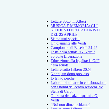
Letture Sotto gli Alberi
MUSICA E MEMORIA: GLI
STUDENTI PROTAGONISTI
DEL 25 APRILE
Siamo tutti speciali
Un diamante alle Verdi
Campionato di Baseball 24-25
Festa della scuola "G. Verdi"
80 volte Liberazione
Educazione alla legalità: la GdF
nella scuola
Letture sotto l'albero 2024
Nonni, un dono prezioso
Io leggo perché
Laboratorio di arte in collaborazione
con i nonni del centro residenziale
Stella di Carpi
Giornata dei calzini spaiati - G.
Verdi
"Noi non dimentichiamo"
Letture sotto l'albero