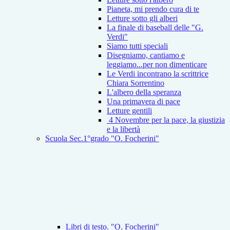
Pianeta, mi prendo cura di te
Letture sotto gli alberi
La finale di baseball delle "G.
Verdi"
Siamo tutti speciali
Disegniamo, cantiamo e
leggiamo...per non dimenticare
Le Verdi incontrano la scrittrice
Chiara Sorrentino
L'albero della speranza
Una primavera di pace
Letture gentili
4 Novembre per la pace, la giustizia
e la libertà
Scuola Sec.1°grado "O. Focherini"
Libri di testo. "O. Focherini"