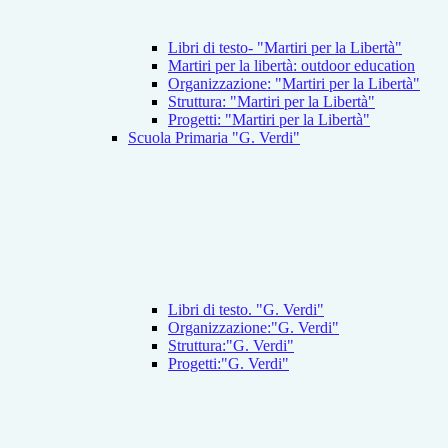
Libri di testo- "Martiri per la Libertà"
Martiri per la libertà: outdoor education
Organizzazione: "Martiri per la Libertà"
Struttura: "Martiri per la Libertà"
Progetti: "Martiri per la Libertà"
Scuola Primaria "G. Verdi"
Libri di testo. "G. Verdi"
Organizzazione:"G. Verdi"
Struttura:"G. Verdi"
Progetti:"G. Verdi"