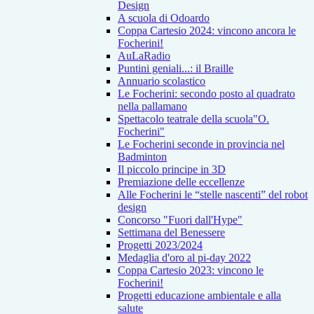
Design
A scuola di Odoardo
Coppa Cartesio 2024: vincono ancora le
Focherini!
AuLaRadio
Puntini geniali...: il Braille
Annuario scolastico
Le Focherini: secondo posto al quadrato
nella pallamano
Spettacolo teatrale della scuola"O.
Focherini"
Le Focherini seconde in provincia nel
Badminton
Il piccolo principe in 3D
Premiazione delle eccellenze
Alle Focherini le “stelle nascenti” del robot
design
Concorso "Fuori dall'Hype"
Settimana del Benessere
Progetti 2023/2024
Medaglia d'oro al pi-day 2022
Coppa Cartesio 2023: vincono le
Focherini!
Progetti educazione ambientale e alla
salute