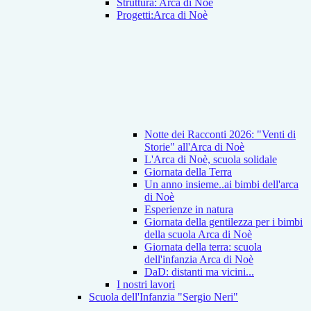
Struttura: Arca di Noè
Progetti:Arca di Noè
Notte dei Racconti 2026: "Venti di
Storie" all'Arca di Noè
L'Arca di Noè, scuola solidale
Giornata della Terra
Un anno insieme..ai bimbi dell'arca
di Noè
Esperienze in natura
Giornata della gentilezza per i bimbi
della scuola Arca di Noè
Giornata della terra: scuola
dell'infanzia Arca di Noè
DaD: distanti ma vicini...
I nostri lavori
Scuola dell'Infanzia "Sergio Neri"