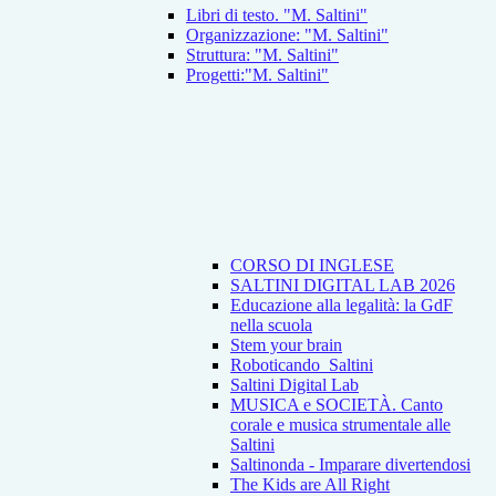
Libri di testo. "M. Saltini"
Organizzazione: "M. Saltini"
Struttura: "M. Saltini"
Progetti:"M. Saltini"
CORSO DI INGLESE
SALTINI DIGITAL LAB 2026
Educazione alla legalità: la GdF
nella scuola
Stem your brain
Roboticando_Saltini
Saltini Digital Lab
MUSICA e SOCIETÀ. Canto
corale e musica strumentale alle
Saltini
Saltinonda - Imparare divertendosi
The Kids are All Right