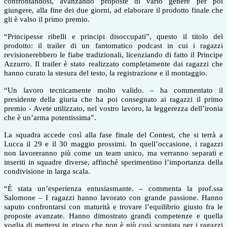
confrontandosi, avanzando proposte di vario genere per poi
giungere, alla fine dei due giorni, ad elaborare il prodotto finale che
gli è valso il primo premio.
“Principesse ribelli e principi disoccupati”, questo il titolo del
prodotto: il trailer di un fantomatico podcast in cui i ragazzi
revisionerebbero le fiabe tradizionali, licenziando di fatto il Principe
Azzurro. Il trailer è stato realizzato completamente dai ragazzi che
hanno curato la stesura del testo, la registrazione e il montaggio.
“Un lavoro tecnicamente molto valido. – ha commentato il
presidente della giuria che ha poi consegnato ai ragazzi il primo
premio - Avete utilizzato, nel vostro lavoro, la leggerezza dell’ironia
che è un’arma potentissima”.
La squadra accede così alla fase finale del Contest, che si terrà a
Lucca il 29 e il 30 maggio prossimi. In quell’occasione, i ragazzi
non lavoreranno più come un team unico, ma verranno separati e
inseriti in squadre diverse, affinché sperimentino l’importanza della
condivisione in larga scala.
“È stata un’esperienza entusiasmante. – commenta la prof.ssa
Salomone – I ragazzi hanno lavorato con grande passione. Hanno
saputo confrontarsi con maturità e trovare l’equilibrio giusto fra le
proposte avanzate. Hanno dimostrato grandi competenze e quella
voglia di mettersi in gioco che non è più così scontata per i ragazzi