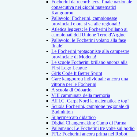
Focherini da record: terza finale nazionale
consecutiva nei giochi matematici
Kangourou
Pallavolo: Focherini, campionesse
provinciali e ora si va alle regionali!
Atletica leggera: le Focherini brillano ai
campionati dell'Unione Terre d'Argine
Pallavolo: le Focherini volano alla fase
finale!
Le Focherini protagoniste alla campestre
provinciale di Modena!
Le scuole Focherini brillano ancora alla
First Lego League
Girls Code It Better Sprint
Gare kangourou individuali: ancora una
vittoria per le Focherini
A scuola di Odoardo
VIII camminata della memoria
All'I.C. Carpi Nord la matematica è top!
Scuola Focherini, campione regionale di
Badminton
Supermercato didattico
Digital Changemaking Camp di Parma
Pallamano: Le Focherini tre volte sul podio
FFL: Focherini ancora prima nel Robot