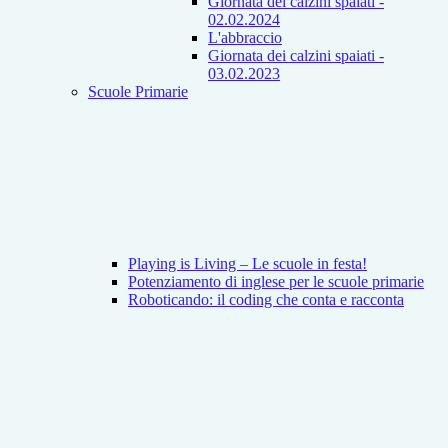
Giornata dei calzini spaiati -
02.02.2024
L'abbraccio
Giornata dei calzini spaiati -
03.02.2023
Scuole Primarie
Playing is Living – Le scuole in festa!
Potenziamento di inglese per le scuole primarie
Roboticando: il coding che conta e racconta