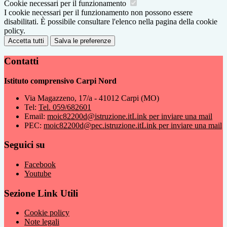
Cookie necessari per il funzionamento
I cookie necessari per il funzionamento non possono essere
disabilitati. È possibile consultare l'elenco nella pagina della cookie
policy.
Accetta tutti
Salva le preferenze
Contatti
Istituto comprensivo Carpi Nord
Via Magazzeno, 17/a - 41012 Carpi (MO)
Tel:
Tel. 059/682601
Email:
moic82200d@istruzione.it
Link per inviare una mail
PEC:
moic82200d@pec.istruzione.it
Link per inviare una mail
Seguici su
Facebook
Youtube
Sezione Link Utili
Cookie policy
Note legali