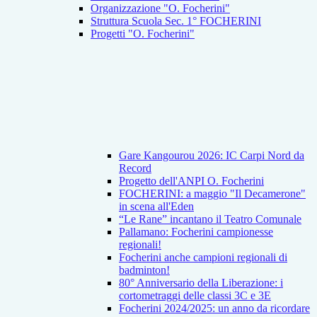
Organizzazione "O. Focherini"
Struttura Scuola Sec. 1° FOCHERINI
Progetti "O. Focherini"
Gare Kangourou 2026: IC Carpi Nord da
Record
Progetto dell'ANPI O. Focherini
FOCHERINI: a maggio "Il Decamerone"
in scena all'Eden
“Le Rane” incantano il Teatro Comunale
Pallamano: Focherini campionesse
regionali!
Focherini anche campioni regionali di
badminton!
80° Anniversario della Liberazione: i
cortometraggi delle classi 3C e 3E
Focherini 2024/2025: un anno da ricordare