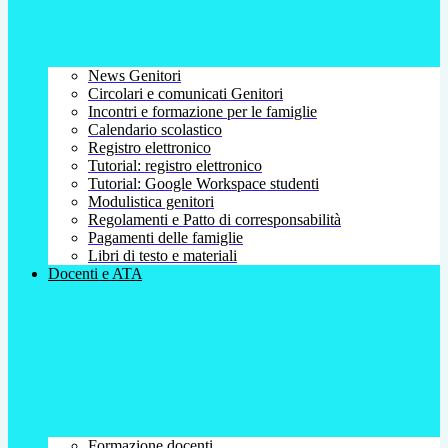
News Genitori
Circolari e comunicati Genitori
Incontri e formazione per le famiglie
Calendario scolastico
Registro elettronico
Tutorial: registro elettronico
Tutorial: Google Workspace studenti
Modulistica genitori
Regolamenti e Patto di corresponsabilità
Pagamenti delle famiglie
Libri di testo e materiali
Docenti e ATA
Formazione docenti