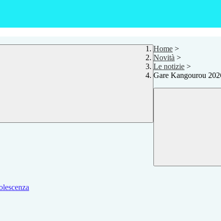
Home
>
Novità
>
Le notizie
>
Gare Kangourou 2026
dolescenza