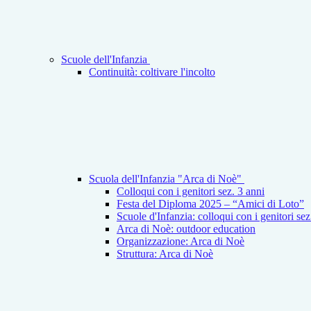
Scuole dell'Infanzia
Continuità: coltivare l'incolto
Scuola dell'Infanzia "Arca di Noè"
Colloqui con i genitori sez. 3 anni
Festa del Diploma 2025 – “Amici di Loto”
Scuole d'Infanzia: colloqui con i genitori se
Arca di Noè: outdoor education
Organizzazione: Arca di Noè
Struttura: Arca di Noè