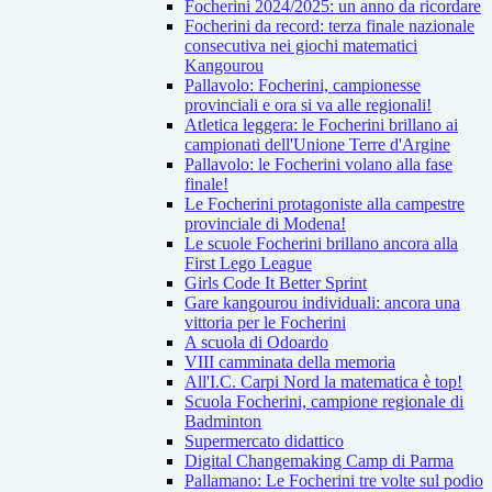
Focherini 2024/2025: un anno da ricordare
Focherini da record: terza finale nazionale
consecutiva nei giochi matematici
Kangourou
Pallavolo: Focherini, campionesse
provinciali e ora si va alle regionali!
Atletica leggera: le Focherini brillano ai
campionati dell'Unione Terre d'Argine
Pallavolo: le Focherini volano alla fase
finale!
Le Focherini protagoniste alla campestre
provinciale di Modena!
Le scuole Focherini brillano ancora alla
First Lego League
Girls Code It Better Sprint
Gare kangourou individuali: ancora una
vittoria per le Focherini
A scuola di Odoardo
VIII camminata della memoria
All'I.C. Carpi Nord la matematica è top!
Scuola Focherini, campione regionale di
Badminton
Supermercato didattico
Digital Changemaking Camp di Parma
Pallamano: Le Focherini tre volte sul podio