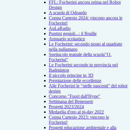
FFL: Focherini ancora prima nel Robot
Design
A scuola di Odoardo
Coppa Cartesio 2024: vincono ancora le
Focherini!
AuLaRadio
Puntini geniali...: il Braille
Annuario scolastico
Le Focherini: secondo posto al quadrato
nella pallamano
Spettacolo teatrale della scuola"O.
Focherini"
Le Focherini seconde in provincia nel
Badminton
Il piccolo principe in 3D
Premiazione delle eccellenze
Alle Focherini le “stelle nascenti” del robot
design
Concorso "Fuori dall'Hype"
Settimana del Benessere
Progetti 2023/2024
Medaglia d'oro al pi-day 2022
Coppa Cartesio 2023: vincono le
Focherini!
Progetti educazione ambientale e alla