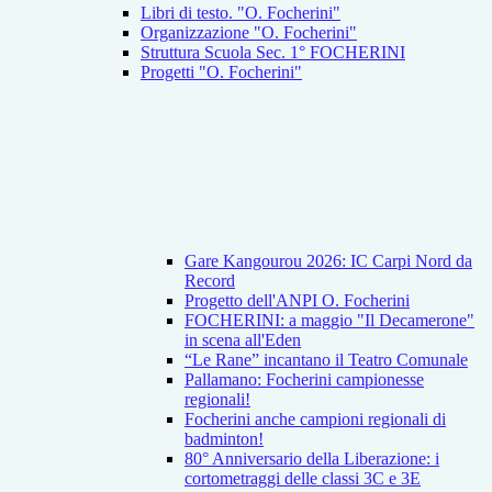
Libri di testo. "O. Focherini"
Organizzazione "O. Focherini"
Struttura Scuola Sec. 1° FOCHERINI
Progetti "O. Focherini"
Gare Kangourou 2026: IC Carpi Nord da
Record
Progetto dell'ANPI O. Focherini
FOCHERINI: a maggio "Il Decamerone"
in scena all'Eden
“Le Rane” incantano il Teatro Comunale
Pallamano: Focherini campionesse
regionali!
Focherini anche campioni regionali di
badminton!
80° Anniversario della Liberazione: i
cortometraggi delle classi 3C e 3E