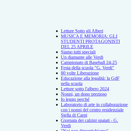
Letture Sotto gli Alberi
MUSICA E MEMORIA: GLI
STUDENTI PROTAGONISTI
DEL 25 APRILE
Siamo tutti speciali
Un diamante alle Verdi
Campionato di Baseball 24-25
Festa della scuola "G. Verdi"
80 volte Liberazione
Educazione alla legalità: la GdF
nella scuola
Letture sotto l'albero 2024
Nonni, un dono prezioso
Io leggo perché
Laboratorio di arte in collaborazione
con i nonni del centro residenziale
Stella di Carpi
Giornata dei calzini spaiati - G.
Verdi
"Noi non dimentichiamo"