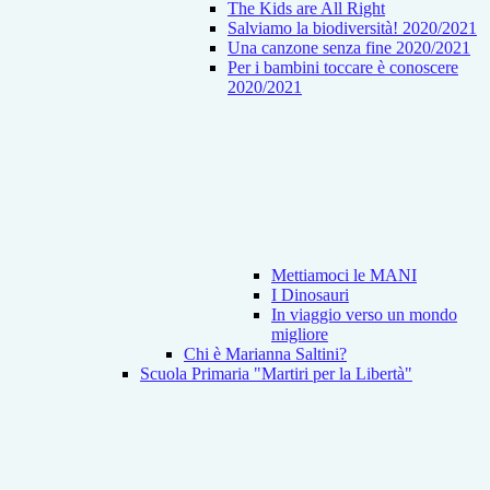
The Kids are All Right
Salviamo la biodiversità! 2020/2021
Una canzone senza fine 2020/2021
Per i bambini toccare è conoscere
2020/2021
Mettiamoci le MANI
I Dinosauri
In viaggio verso un mondo
migliore
Chi è Marianna Saltini?
Scuola Primaria "Martiri per la Libertà"