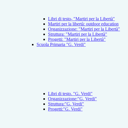
Libri di testo- "Martiri per la Libertà"
Martiri per la libertà: outdoor education
Organizzazione: "Martiri per la Libertà"
Struttura: "Martiri per la Libertà"
Progetti: "Martiri per la Libertà"
Scuola Primaria "G. Verdi"
Libri di testo. "G. Verdi"
Organizzazione:"G. Verdi"
Struttura:"G. Verdi"
Progetti:"G. Verdi"