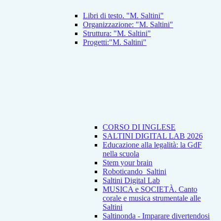
Libri di testo. "M. Saltini"
Organizzazione: "M. Saltini"
Struttura: "M. Saltini"
Progetti:"M. Saltini"
CORSO DI INGLESE
SALTINI DIGITAL LAB 2026
Educazione alla legalità: la GdF
nella scuola
Stem your brain
Roboticando_Saltini
Saltini Digital Lab
MUSICA e SOCIETÀ. Canto
corale e musica strumentale alle
Saltini
Saltinonda - Imparare divertendosi