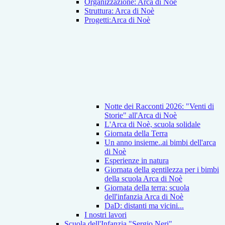
Organizzazione: Arca di Noè
Struttura: Arca di Noè
Progetti:Arca di Noè
Notte dei Racconti 2026: "Venti di
Storie" all'Arca di Noè
L'Arca di Noè, scuola solidale
Giornata della Terra
Un anno insieme..ai bimbi dell'arca
di Noè
Esperienze in natura
Giornata della gentilezza per i bimbi
della scuola Arca di Noè
Giornata della terra: scuola
dell'infanzia Arca di Noè
DaD: distanti ma vicini...
I nostri lavori
Scuola dell'Infanzia "Sergio Neri"