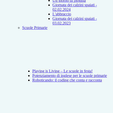
Un giorno di pioggia
Giornata dei calzini spaiati -
02.02.2024
L'abbraccio
Giornata dei calzini spaiati -
03.02.2023
Scuole Primarie
Playing is Living – Le scuole in festa!
Potenziamento di inglese per le scuole primarie
Roboticando: il coding che conta e racconta