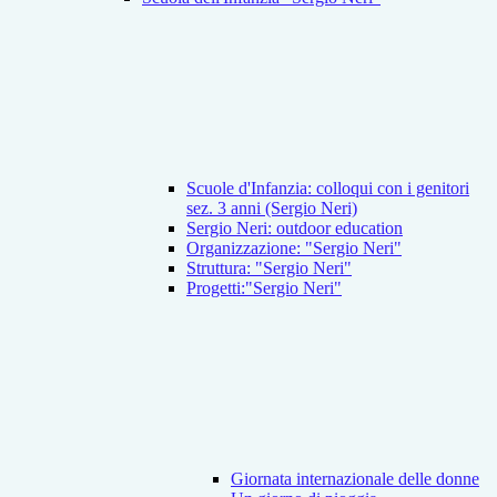
Scuole d'Infanzia: colloqui con i genitori
sez. 3 anni (Sergio Neri)
Sergio Neri: outdoor education
Organizzazione: "Sergio Neri"
Struttura: "Sergio Neri"
Progetti:"Sergio Neri"
Giornata internazionale delle donne