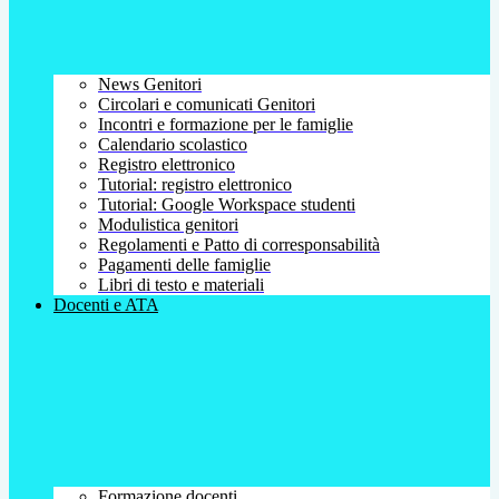
News Genitori
Circolari e comunicati Genitori
Incontri e formazione per le famiglie
Calendario scolastico
Registro elettronico
Tutorial: registro elettronico
Tutorial: Google Workspace studenti
Modulistica genitori
Regolamenti e Patto di corresponsabilità
Pagamenti delle famiglie
Libri di testo e materiali
Docenti e ATA
Formazione docenti