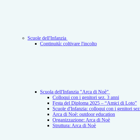
Scuole dell'Infanzia
Continuità: coltivare l'incolto
Scuola dell'Infanzia "Arca di Noè"
Colloqui con i genitori sez. 3 anni
Festa del Diploma 2025 – “Amici di Loto”
Scuole d'Infanzia: colloqui con i genitori se
Arca di Noè: outdoor education
Organizzazione: Arca di Noè
Struttura: Arca di Noè