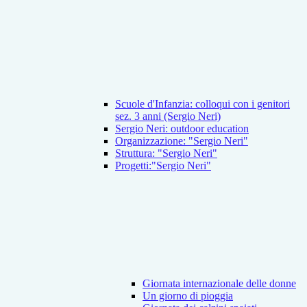
Scuole d'Infanzia: colloqui con i genitori
sez. 3 anni (Sergio Neri)
Sergio Neri: outdoor education
Organizzazione: "Sergio Neri"
Struttura: "Sergio Neri"
Progetti:"Sergio Neri"
Giornata internazionale delle donne
Un giorno di pioggia