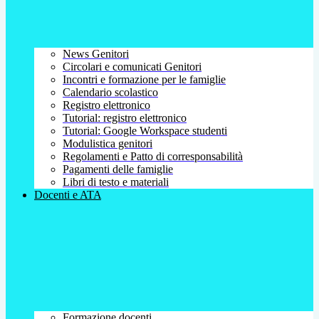
News Genitori
Circolari e comunicati Genitori
Incontri e formazione per le famiglie
Calendario scolastico
Registro elettronico
Tutorial: registro elettronico
Tutorial: Google Workspace studenti
Modulistica genitori
Regolamenti e Patto di corresponsabilità
Pagamenti delle famiglie
Libri di testo e materiali
Docenti e ATA
Formazione docenti