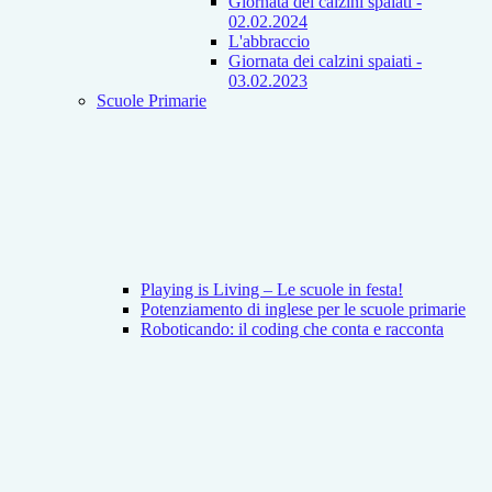
Giornata dei calzini spaiati -
02.02.2024
L'abbraccio
Giornata dei calzini spaiati -
03.02.2023
Scuole Primarie
Playing is Living – Le scuole in festa!
Potenziamento di inglese per le scuole primarie
Roboticando: il coding che conta e racconta