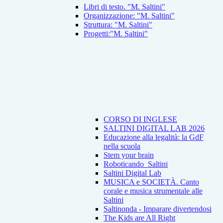
Libri di testo. "M. Saltini"
Organizzazione: "M. Saltini"
Struttura: "M. Saltini"
Progetti:"M. Saltini"
CORSO DI INGLESE
SALTINI DIGITAL LAB 2026
Educazione alla legalità: la GdF
nella scuola
Stem your brain
Roboticando_Saltini
Saltini Digital Lab
MUSICA e SOCIETÀ. Canto
corale e musica strumentale alle
Saltini
Saltinonda - Imparare divertendosi
The Kids are All Right