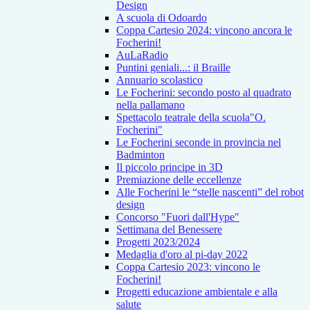
Design
A scuola di Odoardo
Coppa Cartesio 2024: vincono ancora le
Focherini!
AuLaRadio
Puntini geniali...: il Braille
Annuario scolastico
Le Focherini: secondo posto al quadrato
nella pallamano
Spettacolo teatrale della scuola"O.
Focherini"
Le Focherini seconde in provincia nel
Badminton
Il piccolo principe in 3D
Premiazione delle eccellenze
Alle Focherini le “stelle nascenti” del robot
design
Concorso "Fuori dall'Hype"
Settimana del Benessere
Progetti 2023/2024
Medaglia d'oro al pi-day 2022
Coppa Cartesio 2023: vincono le
Focherini!
Progetti educazione ambientale e alla
salute