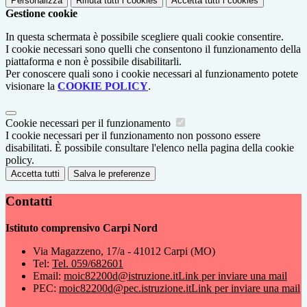
Personalizza
Rifiuta tutti
i cookies
Accetta tutti
i cookies
Gestione cookie
In questa schermata è possibile scegliere quali cookie consentire.
I cookie necessari sono quelli che consentono il funzionamento della
piattaforma e non è possibile disabilitarli.
Per conoscere quali sono i cookie necessari al funzionamento potete
visionare la
COOKIE POLICY
.
Cookie necessari per il funzionamento
I cookie necessari per il funzionamento non possono essere
disabilitati. È possibile consultare l'elenco nella pagina della cookie
policy.
Accetta tutti
Salva le preferenze
Contatti
Istituto comprensivo Carpi Nord
Via Magazzeno, 17/a - 41012 Carpi (MO)
Tel:
Tel. 059/682601
Email:
moic82200d@istruzione.it
Link per inviare una mail
PEC:
moic82200d@pec.istruzione.it
Link per inviare una mail