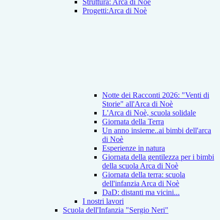
Struttura: Arca di Noè
Progetti:Arca di Noè
Notte dei Racconti 2026: "Venti di
Storie" all'Arca di Noè
L'Arca di Noè, scuola solidale
Giornata della Terra
Un anno insieme..ai bimbi dell'arca
di Noè
Esperienze in natura
Giornata della gentilezza per i bimbi
della scuola Arca di Noè
Giornata della terra: scuola
dell'infanzia Arca di Noè
DaD: distanti ma vicini...
I nostri lavori
Scuola dell'Infanzia "Sergio Neri"