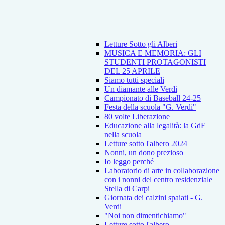
Letture Sotto gli Alberi
MUSICA E MEMORIA: GLI
STUDENTI PROTAGONISTI
DEL 25 APRILE
Siamo tutti speciali
Un diamante alle Verdi
Campionato di Baseball 24-25
Festa della scuola "G. Verdi"
80 volte Liberazione
Educazione alla legalità: la GdF
nella scuola
Letture sotto l'albero 2024
Nonni, un dono prezioso
Io leggo perché
Laboratorio di arte in collaborazione
con i nonni del centro residenziale
Stella di Carpi
Giornata dei calzini spaiati - G.
Verdi
"Noi non dimentichiamo"
Letture sotto l'albero