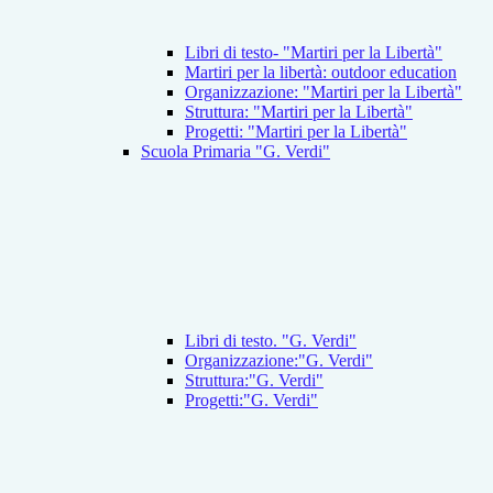
Libri di testo- "Martiri per la Libertà"
Martiri per la libertà: outdoor education
Organizzazione: "Martiri per la Libertà"
Struttura: "Martiri per la Libertà"
Progetti: "Martiri per la Libertà"
Scuola Primaria "G. Verdi"
Libri di testo. "G. Verdi"
Organizzazione:"G. Verdi"
Struttura:"G. Verdi"
Progetti:"G. Verdi"