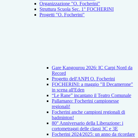
Organizzazione "O. Focherini"
Struttura Scuola Sec. 1° FOCHERINI
Progetti "O. Focherini"
Gare Kangourou 2026: IC Carpi Nord da
Record
Progetto dell'ANPI O. Focherini
FOCHERINI: a maggio "Il Decamerone"
in scena all'Eden
“Le Rane” incantano il Teatro Comunale
Pallamano: Focherini campionesse
regionali!
Focherini anche campioni regionali di
badminton!
80° Anniversario della Liberazione: i
cortometraggi delle classi 3C e 3E
Focherini 2024/2025: un anno da ricordare