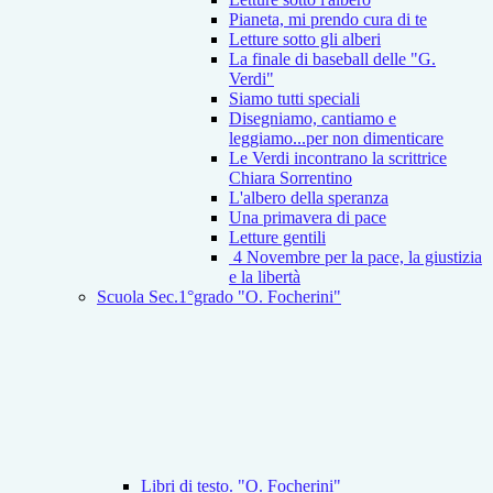
Pianeta, mi prendo cura di te
Letture sotto gli alberi
La finale di baseball delle "G.
Verdi"
Siamo tutti speciali
Disegniamo, cantiamo e
leggiamo...per non dimenticare
Le Verdi incontrano la scrittrice
Chiara Sorrentino
L'albero della speranza
Una primavera di pace
Letture gentili
4 Novembre per la pace, la giustizia
e la libertà
Scuola Sec.1°grado "O. Focherini"
Libri di testo. "O. Focherini"