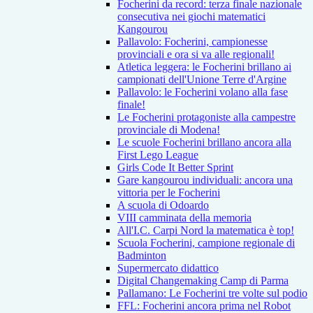
Focherini da record: terza finale nazionale
consecutiva nei giochi matematici
Kangourou
Pallavolo: Focherini, campionesse
provinciali e ora si va alle regionali!
Atletica leggera: le Focherini brillano ai
campionati dell'Unione Terre d'Argine
Pallavolo: le Focherini volano alla fase
finale!
Le Focherini protagoniste alla campestre
provinciale di Modena!
Le scuole Focherini brillano ancora alla
First Lego League
Girls Code It Better Sprint
Gare kangourou individuali: ancora una
vittoria per le Focherini
A scuola di Odoardo
VIII camminata della memoria
All'I.C. Carpi Nord la matematica è top!
Scuola Focherini, campione regionale di
Badminton
Supermercato didattico
Digital Changemaking Camp di Parma
Pallamano: Le Focherini tre volte sul podio
FFL: Focherini ancora prima nel Robot