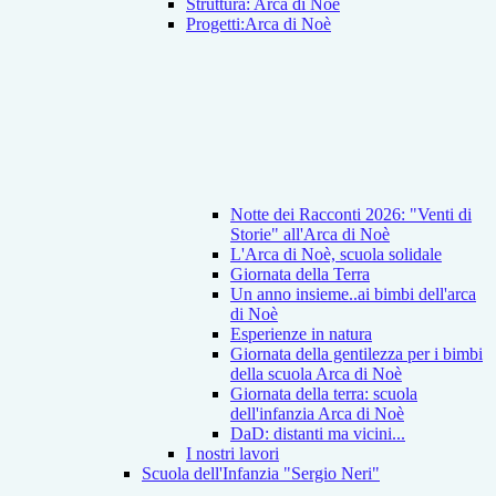
Struttura: Arca di Noè
Progetti:Arca di Noè
Notte dei Racconti 2026: "Venti di
Storie" all'Arca di Noè
L'Arca di Noè, scuola solidale
Giornata della Terra
Un anno insieme..ai bimbi dell'arca
di Noè
Esperienze in natura
Giornata della gentilezza per i bimbi
della scuola Arca di Noè
Giornata della terra: scuola
dell'infanzia Arca di Noè
DaD: distanti ma vicini...
I nostri lavori
Scuola dell'Infanzia "Sergio Neri"