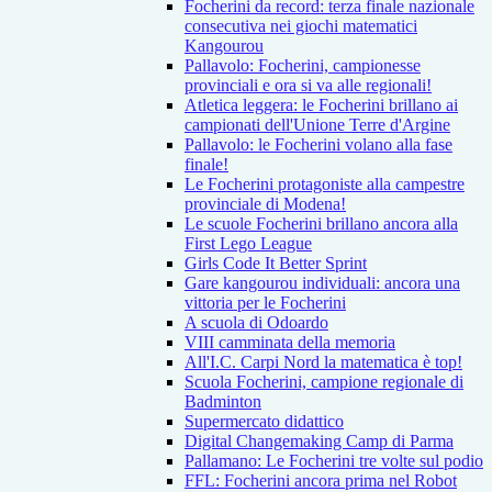
Focherini da record: terza finale nazionale
consecutiva nei giochi matematici
Kangourou
Pallavolo: Focherini, campionesse
provinciali e ora si va alle regionali!
Atletica leggera: le Focherini brillano ai
campionati dell'Unione Terre d'Argine
Pallavolo: le Focherini volano alla fase
finale!
Le Focherini protagoniste alla campestre
provinciale di Modena!
Le scuole Focherini brillano ancora alla
First Lego League
Girls Code It Better Sprint
Gare kangourou individuali: ancora una
vittoria per le Focherini
A scuola di Odoardo
VIII camminata della memoria
All'I.C. Carpi Nord la matematica è top!
Scuola Focherini, campione regionale di
Badminton
Supermercato didattico
Digital Changemaking Camp di Parma
Pallamano: Le Focherini tre volte sul podio
FFL: Focherini ancora prima nel Robot