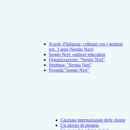
Scuole d'Infanzia: colloqui con i genitori
sez. 3 anni (Sergio Neri)
Sergio Neri: outdoor education
Organizzazione: "Sergio Neri"
Struttura: "Sergio Neri"
Progetti:"Sergio Neri"
Giornata internazionale delle donne
Un giorno di pioggia