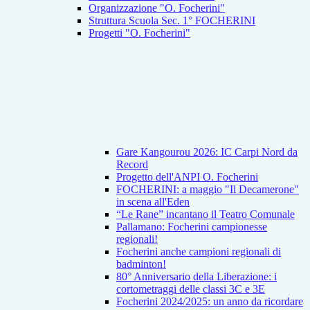
Organizzazione "O. Focherini"
Struttura Scuola Sec. 1° FOCHERINI
Progetti "O. Focherini"
Gare Kangourou 2026: IC Carpi Nord da
Record
Progetto dell'ANPI O. Focherini
FOCHERINI: a maggio "Il Decamerone"
in scena all'Eden
“Le Rane” incantano il Teatro Comunale
Pallamano: Focherini campionesse
regionali!
Focherini anche campioni regionali di
badminton!
80° Anniversario della Liberazione: i
cortometraggi delle classi 3C e 3E
Focherini 2024/2025: un anno da ricordare