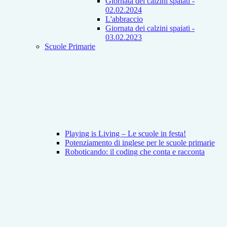
Giornata dei calzini spaiati -
02.02.2024
L'abbraccio
Giornata dei calzini spaiati -
03.02.2023
Scuole Primarie
Playing is Living – Le scuole in festa!
Potenziamento di inglese per le scuole primarie
Roboticando: il coding che conta e racconta