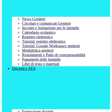
News Genitori
Circolari e comunicati Genitori
Incontri e formazione per le famiglie
Calendario scolastico
Registro elettronico
Tutorial: registro elettronico
Tutorial: Google Workspace studenti
Modulistica genitori
Regolamenti e Patto di corresponsabilità
Pagamenti delle famiglie
Libri di testo e materiali
Docenti e ATA
Formazione docenti