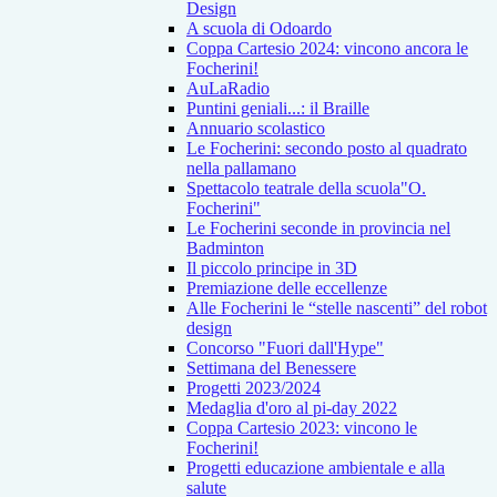
Design
A scuola di Odoardo
Coppa Cartesio 2024: vincono ancora le
Focherini!
AuLaRadio
Puntini geniali...: il Braille
Annuario scolastico
Le Focherini: secondo posto al quadrato
nella pallamano
Spettacolo teatrale della scuola"O.
Focherini"
Le Focherini seconde in provincia nel
Badminton
Il piccolo principe in 3D
Premiazione delle eccellenze
Alle Focherini le “stelle nascenti” del robot
design
Concorso "Fuori dall'Hype"
Settimana del Benessere
Progetti 2023/2024
Medaglia d'oro al pi-day 2022
Coppa Cartesio 2023: vincono le
Focherini!
Progetti educazione ambientale e alla
salute