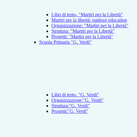
Libri di testo- "Martiri per la Libertà"
Martiri per la libertà: outdoor education
Organizzazione: "Martiri per la Libertà"
Struttura: "Martiri per la Libertà"
Progetti: "Martiri per la Libertà"
Scuola Primaria "G. Verdi"
Libri di testo. "G. Verdi"
Organizzazione:"G. Verdi"
Struttura:"G. Verdi"
Progetti:"G. Verdi"