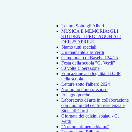
Letture Sotto gli Alberi
MUSICA E MEMORIA: GLI
STUDENTI PROTAGONISTI
DEL 25 APRILE
Siamo tutti speciali
Un diamante alle Verdi
Campionato di Baseball 24-25
Festa della scuola "G. Verdi"
80 volte Liberazione
Educazione alla legalità: la GdF
nella scuola
Letture sotto l'albero 2024
Nonni, un dono prezioso
Io leggo perché
Laboratorio di arte in collaborazione
con i nonni del centro residenziale
Stella di Carpi
Giornata dei calzini spaiati - G.
Verdi
"Noi non dimentichiamo"
Letture sotto l'albero