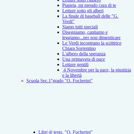
Pianeta, mi prendo cura di te
Letture sotto gli alberi
La finale di baseball delle "G.
Verdi"
Siamo tutti speciali
Disegniamo, cantiamo e
leggiamo...per non dimenticare
Le Verdi incontrano la scrittrice
Chiara Sorrentino
L'albero della speranza
Una primavera di pace
Letture gentili
4 Novembre per la pace, la giustizia
e la libertà
Scuola Sec.1°grado "O. Focherini"
Libri di testo. "O. Focherini"