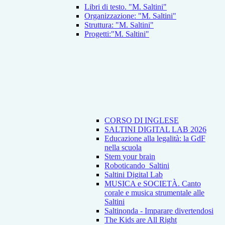
Libri di testo. "M. Saltini"
Organizzazione: "M. Saltini"
Struttura: "M. Saltini"
Progetti:"M. Saltini"
CORSO DI INGLESE
SALTINI DIGITAL LAB 2026
Educazione alla legalità: la GdF
nella scuola
Stem your brain
Roboticando_Saltini
Saltini Digital Lab
MUSICA e SOCIETÀ. Canto
corale e musica strumentale alle
Saltini
Saltinonda - Imparare divertendosi
The Kids are All Right