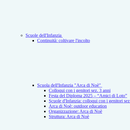
Scuole dell'Infanzia
Continuità: coltivare l'incolto
Scuola dell'Infanzia "Arca di Noè"
Colloqui con i genitori sez. 3 anni
Festa del Diploma 2025 – “Amici di Loto”
Scuole d'Infanzia: colloqui con i genitori se
Arca di Noè: outdoor education
Organizzazione: Arca di Noè
Struttura: Arca di Noè