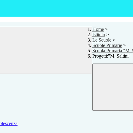
Home
>
Istituto
>
Le Scuole
>
Scuole Primarie
>
Scuola Primaria "M. S
Progetti:"M. Saltini"
dolescenza