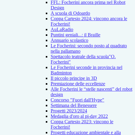
FFL: Focherini ancora prima nel Robot
Design
A scuola di Odoardo
Coppa Cartesio 2024: vincono ancora le
Focherini!
AuLaRadio
Puntini geniali...: il Braille
Annuario scolastico
Le Focherini: secondo posto al quadrato
nella pallamano
Spettacolo teatrale della scuola"O.
Focherini"
Le Focherini seconde in provincia nel
Badminton
Il piccolo principe in 3D
Premiazione delle eccellenze
Alle Focherini le “stelle nascenti” del robot
design
Concorso "Fuori dall'Hype"
Settimana del Benessere
Progetti 2023/2024
Medaglia d'oro al pi-day 2022
Coppa Cartesio 2023: vincono le
Focherini!
Progetti educazione ambientale e alla