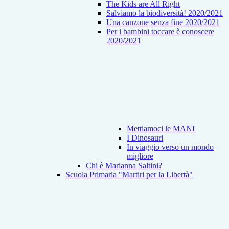
The Kids are All Right
Salviamo la biodiversità! 2020/2021
Una canzone senza fine 2020/2021
Per i bambini toccare è conoscere
2020/2021
Mettiamoci le MANI
I Dinosauri
In viaggio verso un mondo
migliore
Chi è Marianna Saltini?
Scuola Primaria "Martiri per la Libertà"