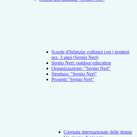
Scuole d'Infanzia: colloqui con i genitori
sez. 3 anni (Sergio Neri)
Sergio Neri: outdoor education
Organizzazione: "Sergio Neri"
Struttura: "Sergio Neri"
Progetti:"Sergio Neri"
Giornata internazionale delle donne