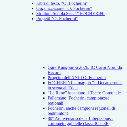
Libri di testo. "O. Focherini"
Organizzazione "O. Focherini"
Struttura Scuola Sec. 1° FOCHERINI
Progetti "O. Focherini"
Gare Kangourou 2026: IC Carpi Nord da
Record
Progetto dell'ANPI O. Focherini
FOCHERINI: a maggio "Il Decamerone"
in scena all'Eden
“Le Rane” incantano il Teatro Comunale
Pallamano: Focherini campionesse
regionali!
Focherini anche campioni regionali di
badminton!
80° Anniversario della Liberazione: i
cortometraggi delle classi 3C e 3E