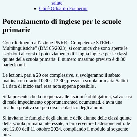
salute
Chi è Odoardo Focherini
Potenziamento di inglese per le scuole
primarie
Con riferimento all’azione PNRR “Competenze STEM e
Multilinguistiche” (DM 65/2023), si comunica che s
ono aperte le
iscrizioni ai corsi di potenziamento di Lingua inglese per le classi
quinte della scuola pr
imaria. Il numero massimo previsto è di 30
partecipanti.
Le lezioni, pari a 20 ore complessive, si svolgeranno il sabato
mattina con orario 10:30 - 12:30,
presso la scuola primaria Saltini.
La data di inizio sarà resa nota appena possibile .
Si fa presente che la frequenza alle lezioni è obbligatoria, salvo casi
di reale impedimento opportunamente
d ocumentati, e avrà una
ricaduta positiva sul percorso scolastico degli alunni.
Si invitano le famiglie degli alunni e delle alunne delle classi quinte
della scuola primaria interessate, a far
p ervenire l’adesione entro le
ore 12.00 dell’11 ottobre 2024, compilando il modulo al seguente
link: