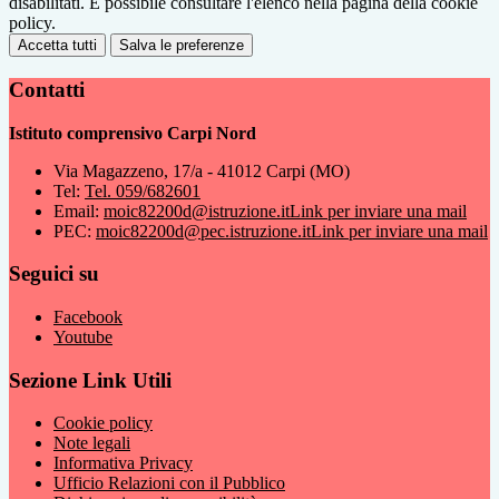
disabilitati. È possibile consultare l'elenco nella pagina della cookie
policy.
Accetta tutti
Salva le preferenze
Contatti
Istituto comprensivo Carpi Nord
Via Magazzeno, 17/a - 41012 Carpi (MO)
Tel:
Tel. 059/682601
Email:
moic82200d@istruzione.it
Link per inviare una mail
PEC:
moic82200d@pec.istruzione.it
Link per inviare una mail
Seguici su
Facebook
Youtube
Sezione Link Utili
Cookie policy
Note legali
Informativa Privacy
Ufficio Relazioni con il Pubblico