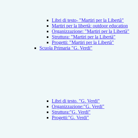
Libri di testo- "Martiri per la Libertà"
Martiri per la libertà: outdoor education
Organizzazione: "Martiri per la Libertà"
Struttura: "Martiri per la Libertà"
Progetti: "Martiri per la Libertà"
Scuola Primaria "G. Verdi"
Libri di testo. "G. Verdi"
Organizzazione:"G. Verdi"
Struttura:"G. Verdi"
Progetti:"G. Verdi"