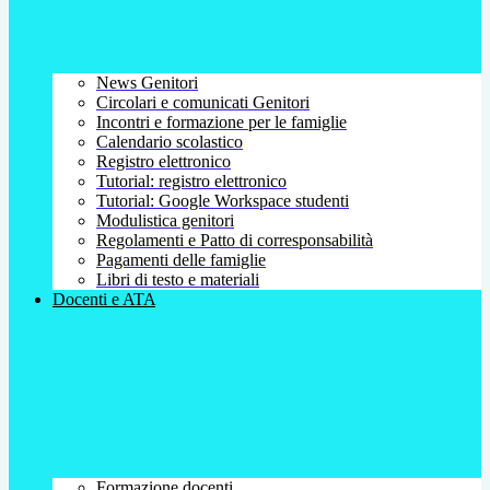
News Genitori
Circolari e comunicati Genitori
Incontri e formazione per le famiglie
Calendario scolastico
Registro elettronico
Tutorial: registro elettronico
Tutorial: Google Workspace studenti
Modulistica genitori
Regolamenti e Patto di corresponsabilità
Pagamenti delle famiglie
Libri di testo e materiali
Docenti e ATA
Formazione docenti