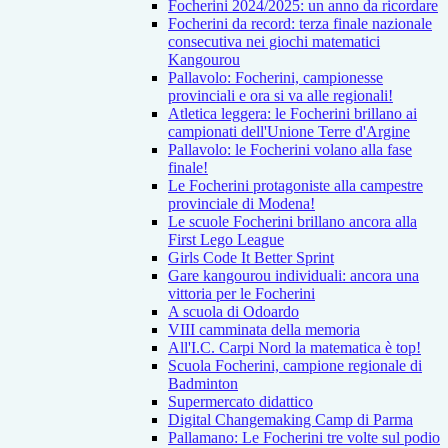
Focherini 2024/2025: un anno da ricordare
Focherini da record: terza finale nazionale
consecutiva nei giochi matematici
Kangourou
Pallavolo: Focherini, campionesse
provinciali e ora si va alle regionali!
Atletica leggera: le Focherini brillano ai
campionati dell'Unione Terre d'Argine
Pallavolo: le Focherini volano alla fase
finale!
Le Focherini protagoniste alla campestre
provinciale di Modena!
Le scuole Focherini brillano ancora alla
First Lego League
Girls Code It Better Sprint
Gare kangourou individuali: ancora una
vittoria per le Focherini
A scuola di Odoardo
VIII camminata della memoria
All'I.C. Carpi Nord la matematica è top!
Scuola Focherini, campione regionale di
Badminton
Supermercato didattico
Digital Changemaking Camp di Parma
Pallamano: Le Focherini tre volte sul podio