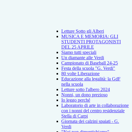
Letture Sotto gli Alberi
MUSICA E MEMORIA: GLI
STUDENTI PROTAGONISTI
DEL 25 APRILE
Siamo tutti speciali
Un diamante alle Verdi
Campionato di Baseball 24-25
Festa della scuola "G. Verdi"
80 volte Liberazione
Educazione alla legalità: la GdF
nella scuola
Letture sotto l'albero 2024
Nonni, un dono prezioso
Io leggo perché
Laboratorio di arte in collaborazione
con i nonni del centro residenziale
Stella di Carpi
Giornata dei calzini spaiati - G.
Verdi
"Noi non dimentichiamo"