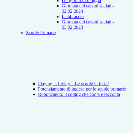
Un giorno di pioggia
Giornata dei calzini spaiati -
02.02.2024
L'abbraccio
Giornata dei calzini spaiati -
03.02.2023
Scuole Primarie
Playing is Living – Le scuole in festa!
Potenziamento di inglese per le scuole primarie
Roboticando: il coding che conta e racconta