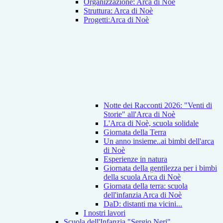
Organizzazione: Arca di Noè
Struttura: Arca di Noè
Progetti:Arca di Noè
Notte dei Racconti 2026: "Venti di
Storie" all'Arca di Noè
L'Arca di Noè, scuola solidale
Giornata della Terra
Un anno insieme..ai bimbi dell'arca
di Noè
Esperienze in natura
Giornata della gentilezza per i bimbi
della scuola Arca di Noè
Giornata della terra: scuola
dell'infanzia Arca di Noè
DaD: distanti ma vicini...
I nostri lavori
Scuola dell'Infanzia "Sergio Neri"