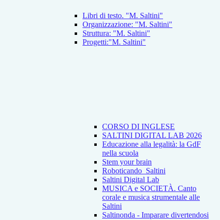
Libri di testo. "M. Saltini"
Organizzazione: "M. Saltini"
Struttura: "M. Saltini"
Progetti:"M. Saltini"
CORSO DI INGLESE
SALTINI DIGITAL LAB 2026
Educazione alla legalità: la GdF
nella scuola
Stem your brain
Roboticando_Saltini
Saltini Digital Lab
MUSICA e SOCIETÀ. Canto
corale e musica strumentale alle
Saltini
Saltinonda - Imparare divertendosi