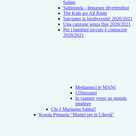
Saltini
Saltinonda - Imparare divertendosi
The Kids are All Right
Salviamo la biodiversità! 2020/2021
Una canzone senza fine 2020/2021
Per i bambini toccare è conoscere
2020/2021
Mettiamoci le MANI
I Dinosauri
In viaggio verso un mondo
migliore
Chi è Marianna Saltini?
Scuola Primaria "Martiri per la Libertà"