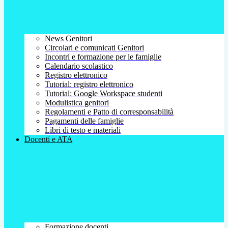
News Genitori
Circolari e comunicati Genitori
Incontri e formazione per le famiglie
Calendario scolastico
Registro elettronico
Tutorial: registro elettronico
Tutorial: Google Workspace studenti
Modulistica genitori
Regolamenti e Patto di corresponsabilità
Pagamenti delle famiglie
Libri di testo e materiali
Docenti e ATA
Formazione docenti