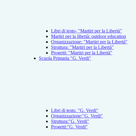
Libri di testo- "Martiri per la Libertà"
Martiri per la libertà: outdoor education
Organizzazione: "Martiri per la Libertà"
Struttura: "Martiri per la Libertà"
Progetti: "Martiri per la Libertà"
Scuola Primaria "G. Verdi"
Libri di testo. "G. Verdi"
Organizzazione:"G. Verdi"
Struttura:"G. Verdi"
Progetti:"G. Verdi"