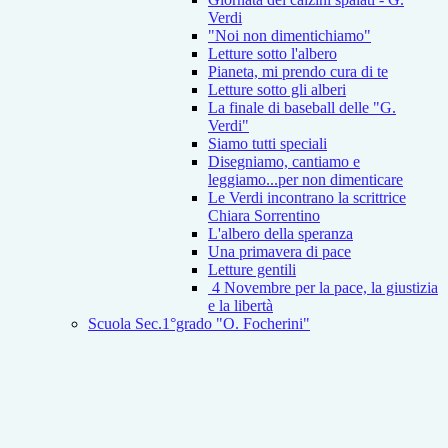
Verdi
"Noi non dimentichiamo"
Letture sotto l'albero
Pianeta, mi prendo cura di te
Letture sotto gli alberi
La finale di baseball delle "G.
Verdi"
Siamo tutti speciali
Disegniamo, cantiamo e
leggiamo...per non dimenticare
Le Verdi incontrano la scrittrice
Chiara Sorrentino
L'albero della speranza
Una primavera di pace
Letture gentili
4 Novembre per la pace, la giustizia
e la libertà
Scuola Sec.1°grado "O. Focherini"