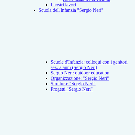
I nostri lavori
Scuola dell'Infanzia "Sergio Neri"
Scuole d'Infanzia: colloqui con i genitori
sez. 3 anni (Sergio Neri)
Sergio Neri: outdoor education
Organizzazione: "Sergio Neri"
Struttura: "Sergio Neri"
Progetti:"Sergio Neri"