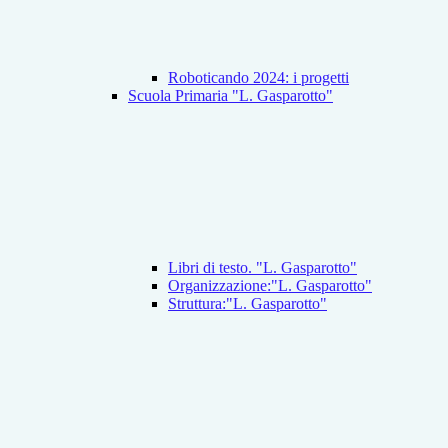
Roboticando 2024: i progetti
Scuola Primaria "L. Gasparotto"
Libri di testo. "L. Gasparotto"
Organizzazione:"L. Gasparotto"
Struttura:"L. Gasparotto"