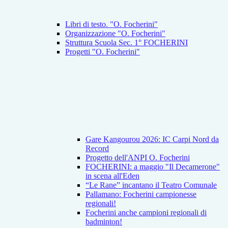
Libri di testo. "O. Focherini"
Organizzazione "O. Focherini"
Struttura Scuola Sec. 1° FOCHERINI
Progetti "O. Focherini"
Gare Kangourou 2026: IC Carpi Nord da
Record
Progetto dell'ANPI O. Focherini
FOCHERINI: a maggio "Il Decamerone"
in scena all'Eden
“Le Rane” incantano il Teatro Comunale
Pallamano: Focherini campionesse
regionali!
Focherini anche campioni regionali di
badminton!