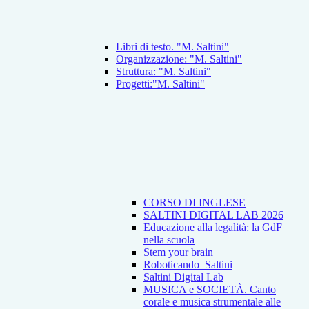
Libri di testo. "M. Saltini"
Organizzazione: "M. Saltini"
Struttura: "M. Saltini"
Progetti:"M. Saltini"
CORSO DI INGLESE
SALTINI DIGITAL LAB 2026
Educazione alla legalità: la GdF
nella scuola
Stem your brain
Roboticando_Saltini
Saltini Digital Lab
MUSICA e SOCIETÀ. Canto
corale e musica strumentale alle