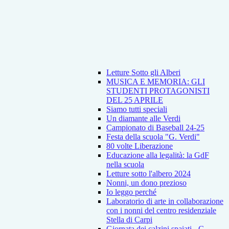
Letture Sotto gli Alberi
MUSICA E MEMORIA: GLI
STUDENTI PROTAGONISTI
DEL 25 APRILE
Siamo tutti speciali
Un diamante alle Verdi
Campionato di Baseball 24-25
Festa della scuola "G. Verdi"
80 volte Liberazione
Educazione alla legalità: la GdF
nella scuola
Letture sotto l'albero 2024
Nonni, un dono prezioso
Io leggo perché
Laboratorio di arte in collaborazione
con i nonni del centro residenziale
Stella di Carpi
Giornata dei calzini spaiati - G.