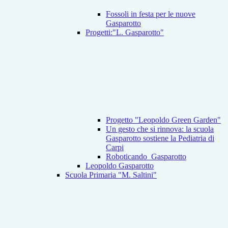
Fossoli in festa per le nuove
Gasparotto
Progetti:"L. Gasparotto"
Progetto "Leopoldo Green Garden"
Un gesto che si rinnova: la scuola
Gasparotto sostiene la Pediatria di
Carpi
Roboticando_Gasparotto
Leopoldo Gasparotto
Scuola Primaria "M. Saltini"