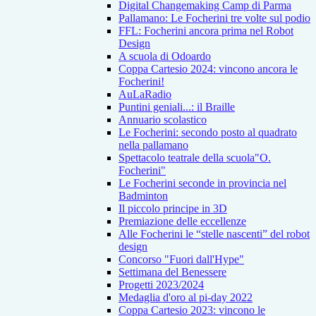
Digital Changemaking Camp di Parma
Pallamano: Le Focherini tre volte sul podio
FFL: Focherini ancora prima nel Robot
Design
A scuola di Odoardo
Coppa Cartesio 2024: vincono ancora le
Focherini!
AuLaRadio
Puntini geniali...: il Braille
Annuario scolastico
Le Focherini: secondo posto al quadrato
nella pallamano
Spettacolo teatrale della scuola"O.
Focherini"
Le Focherini seconde in provincia nel
Badminton
Il piccolo principe in 3D
Premiazione delle eccellenze
Alle Focherini le “stelle nascenti” del robot
design
Concorso "Fuori dall'Hype"
Settimana del Benessere
Progetti 2023/2024
Medaglia d'oro al pi-day 2022
Coppa Cartesio 2023: vincono le