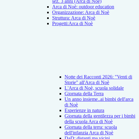
sez. 3 anni (Arca di Noè)
Arca di Noè: outdoor education
Organizzazione: Arca di Noè
Struttura: Arca di Noè
Progetti:Arca di Noè
Notte dei Racconti 2026: "Venti di
Storie" all'Arca di Noè
L'Arca di Noè, scuola solidale
Giornata della Terra
Un anno insieme..ai bimbi dell'arca
di Noè
Esperienze in natura
Giornata della gentilezza per i bimbi
della scuola Arca di Noè
Giornata della terra: scuola
dell'infanzia Arca di Noè
DaD: distanti ma vicini...