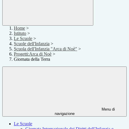
Home
>
Istituto
>
Le Scuole
>
Scuole dell'Infanzia
>
Scuola dell'Infanzia "Arca di Noè"
>
Progetti:Arca di Noè
>
Giornata della Terra
Menu di
navigazione
Le Scuole
Giornata Internazionale dei Diritti dell’Infanzia e