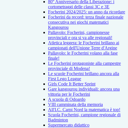
80° Anniversario della Liberazione: i
cortometraggi delle classi 3C e 3E
Focherini 2024/2025: un anno da ricordare
Focherini da record: terza finale nazionale
consecutiva nei giochi matematici
Kangourou
Pallavolo: Focherini, campionesse
provinciali e ora si va alle regionali!
Atletica leggera: le Focherini brillano ai
campionati dell'Unione Terre d'Argine
Pallavolo: le Focherini volano alla fase
finale!
Le Focherini protagoniste alla campestre
provinciale di Modena!
Le scuole Focherini brillano ancora alla
First Lego League
Girls Code It Better Sprint
Gare kangourou individuali: ancora una
vittoria per le Focherini
A scuola di Odoardo
VIII camminata della memoria
All'I.C. Carpi Nord la matematica è top!
Scuola Focherini, campione regionale di
Badminton
Supermercato didattico