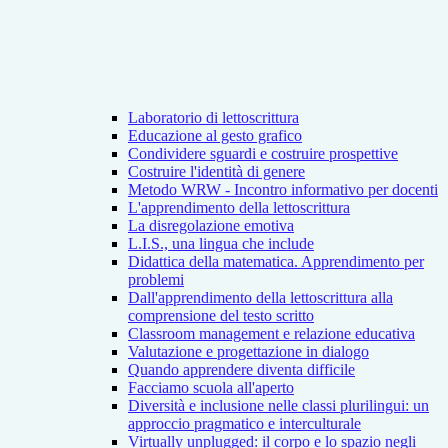
Laboratorio di lettoscrittura
Educazione al gesto grafico
Condividere sguardi e costruire prospettive
Costruire l'identità di genere
Metodo WRW - Incontro informativo per docenti
L'apprendimento della lettoscrittura
La disregolazione emotiva
L.I.S., una lingua che include
Didattica della matematica. Apprendimento per
problemi
Dall'apprendimento della lettoscrittura alla
comprensione del testo scritto
Classroom management e relazione educativa
Valutazione e progettazione in dialogo
Quando apprendere diventa difficile
Facciamo scuola all'aperto
Diversità e inclusione nelle classi plurilingui: un
approccio pragmatico e interculturale
Virtually unplugged: il corpo e lo spazio negli