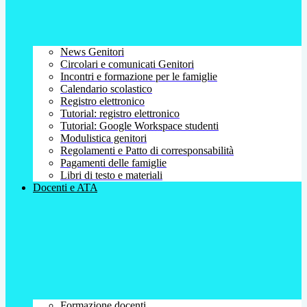
News Genitori
Circolari e comunicati Genitori
Incontri e formazione per le famiglie
Calendario scolastico
Registro elettronico
Tutorial: registro elettronico
Tutorial: Google Workspace studenti
Modulistica genitori
Regolamenti e Patto di corresponsabilità
Pagamenti delle famiglie
Libri di testo e materiali
Docenti e ATA
Formazione docenti