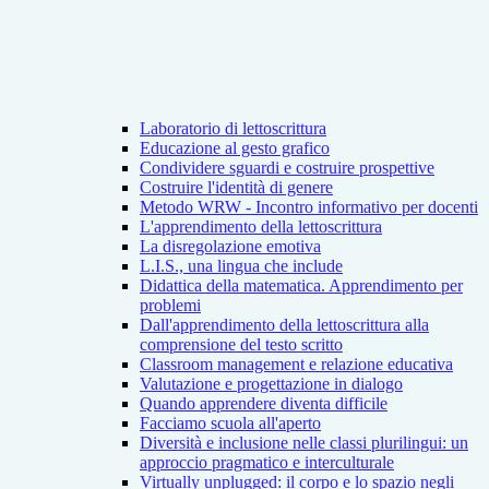
Laboratorio di lettoscrittura
Educazione al gesto grafico
Condividere sguardi e costruire prospettive
Costruire l'identità di genere
Metodo WRW - Incontro informativo per docenti
L'apprendimento della lettoscrittura
La disregolazione emotiva
L.I.S., una lingua che include
Didattica della matematica. Apprendimento per
problemi
Dall'apprendimento della lettoscrittura alla
comprensione del testo scritto
Classroom management e relazione educativa
Valutazione e progettazione in dialogo
Quando apprendere diventa difficile
Facciamo scuola all'aperto
Diversità e inclusione nelle classi plurilingui: un
approccio pragmatico e interculturale
Virtually unplugged: il corpo e lo spazio negli