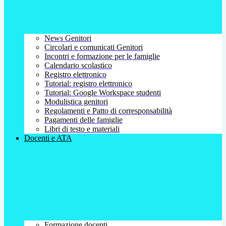
News Genitori
Circolari e comunicati Genitori
Incontri e formazione per le famiglie
Calendario scolastico
Registro elettronico
Tutorial: registro elettronico
Tutorial: Google Workspace studenti
Modulistica genitori
Regolamenti e Patto di corresponsabilità
Pagamenti delle famiglie
Libri di testo e materiali
Docenti e ATA
Formazione docenti