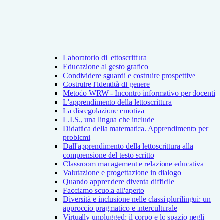
Laboratorio di lettoscrittura
Educazione al gesto grafico
Condividere sguardi e costruire prospettive
Costruire l'identità di genere
Metodo WRW - Incontro informativo per docenti
L'apprendimento della lettoscrittura
La disregolazione emotiva
L.I.S., una lingua che include
Didattica della matematica. Apprendimento per
problemi
Dall'apprendimento della lettoscrittura alla
comprensione del testo scritto
Classroom management e relazione educativa
Valutazione e progettazione in dialogo
Quando apprendere diventa difficile
Facciamo scuola all'aperto
Diversità e inclusione nelle classi plurilingui: un
approccio pragmatico e interculturale
Virtually unplugged: il corpo e lo spazio negli