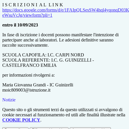
I S C R I Z I O N I A L L I N K
https://docs.google.com/forms/d/e/1FAIpQLSesSW4hql4yqonqD
eWsuVcJg/viewform?pli=1
entro il 10/09/2023
In fase di iscrizione i docenti possono manifestare l'intenzione di
partecipare anche ai laboratori. Le adesioni definitive saranno
raccolte successivamente.
SCUOLA CAPOFILA: I.C. CARPI NORD
SCUOLA REFERENTE: I.C. G. GUINIZELLI -
CASTELFRANCO EMILIA
per informazioni rivolgersi a:
Maria Giovanna Grandi - IC Guinizelli
moic809003@istruzione.it
Notizie
Questo sito o gli strumenti terzi da questo utilizzati si avvalgono di
cookie necessari al funzionamento ed utili alle finalità illustrate nella
COOKIE POLICY
.