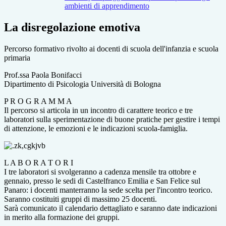
ambienti di apprendimento
La disregolazione emotiva
Percorso formativo rivolto ai docenti di scuola dell'infanzia e scuola
primaria
Prof.ssa Paola Bonifacci
Dipartimento di Psicologia Università di Bologna
P R O G R A M M A
Il percorso si articola in un incontro di carattere teorico e tre
laboratori sulla sperimentazione di buone pratiche per gestire i tempi
di attenzione, le emozioni e le indicazioni scuola-famiglia.
L A B O R A T O R I
I tre laboratori si svolgeranno a cadenza mensile tra ottobre e
gennaio, presso le sedi di Castelfranco Emilia e San Felice sul
Panaro: i docenti manterranno la sede scelta per l'incontro teorico.
Saranno costituiti gruppi di massimo 25 docenti.
Sarà comunicato il calendario dettagliato e saranno date indicazioni
in merito alla formazione dei gruppi.