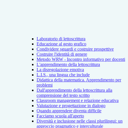
Laboratorio di lettoscrittura
Educazione al gesto grafico
Condividere sguardi e costruire prospettive
Costruire l'identità di genere
Metodo WRW - Incontro informativo per docenti
L'apprendimento della lettoscrittura
La disregolazione emotiva
L.I.S., una lingua che include
Didattica della matematica. Apprendimento per
problemi
Dall'apprendimento della lettoscrittura alla
comprensione del testo scritto
Classroom management e relazione educativa
Valutazione e progettazione in dialogo
Quando apprendere diventa difficile
Facciamo scuola all'aperto
Diversità e inclusione nelle classi plurilingui: un
approccio pragmatico e interculturale