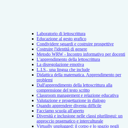
Laboratorio di lettoscrittura
Educazione al gesto grafico
Condividere sguardi e costruire prospettive
Costruire l'identità di genere
Metodo WRW - Incontro informativo per docenti
L'apprendimento della lettoscrittura
La disregolazione emotiva
L.I.S., una lingua che include
Didattica della matematica. Apprendimento per
problemi
Dall'apprendimento della lettoscrittura alla
comprensione del testo scritto
Classroom management e relazione educativa
Valutazione e progettazione in dialogo
Quando apprendere diventa difficile
Facciamo scuola all'aperto
Diversità e inclusione nelle classi plurilingui: un
approccio pragmatico e interculturale
Virtually unplugged: il corpo e lo spazio negli