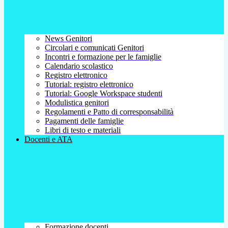
News Genitori
Circolari e comunicati Genitori
Incontri e formazione per le famiglie
Calendario scolastico
Registro elettronico
Tutorial: registro elettronico
Tutorial: Google Workspace studenti
Modulistica genitori
Regolamenti e Patto di corresponsabilità
Pagamenti delle famiglie
Libri di testo e materiali
Docenti e ATA
Formazione docenti