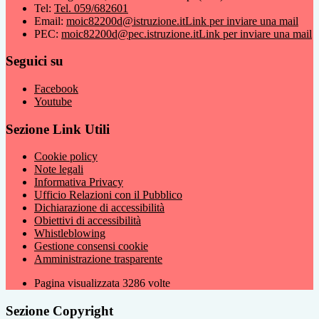
Tel:
Tel. 059/682601
Email:
moic82200d@istruzione.it
Link per inviare una mail
PEC:
moic82200d@pec.istruzione.it
Link per inviare una mail
Seguici su
Facebook
Youtube
Sezione Link Utili
Cookie policy
Note legali
Informativa Privacy
Ufficio Relazioni con il Pubblico
Dichiarazione di accessibilità
Obiettivi di accessibilità
Whistleblowing
Gestione consensi cookie
Amministrazione trasparente
Pagina visualizzata
3286
volte
Sezione Copyright