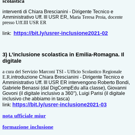
scolastica
interventi di Chiara Brescianini - Dirigente Tecnico e
Amministrativo Uff. III USR ER,
Maria Teresa Proia, docente
presso Uff.III USR ER
https://bit.ly/usrer-
inclusione2021-02
link:
3)
L’inclusione scolastica in Emilia-Romagna. Il
digitale
a cura del Servizio Marconi TSI - Ufficio Scolastico Regionale
E.R.
introduzione Chiara Brescianini - Dirigente Tecnico e
Amministrativo
Uff
. III USR ER
intervengono Roberto Bondi,
Gabriele Benassi (dal DigCompEdu alla classe), Giovanni
Govoni (il digitale inclusivo a 360°), Luigi Parisi (il digitale
inclusivo che abbiamo in tasca)
https://bit.ly/usrer-
inclusione2021-03
link:
nota ufficiale miur
formazione inclusione