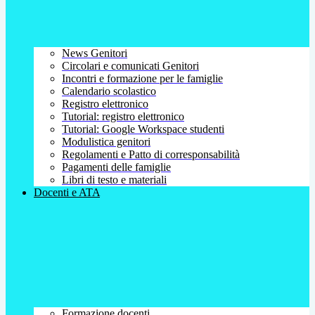
News Genitori
Circolari e comunicati Genitori
Incontri e formazione per le famiglie
Calendario scolastico
Registro elettronico
Tutorial: registro elettronico
Tutorial: Google Workspace studenti
Modulistica genitori
Regolamenti e Patto di corresponsabilità
Pagamenti delle famiglie
Libri di testo e materiali
Docenti e ATA
Formazione docenti