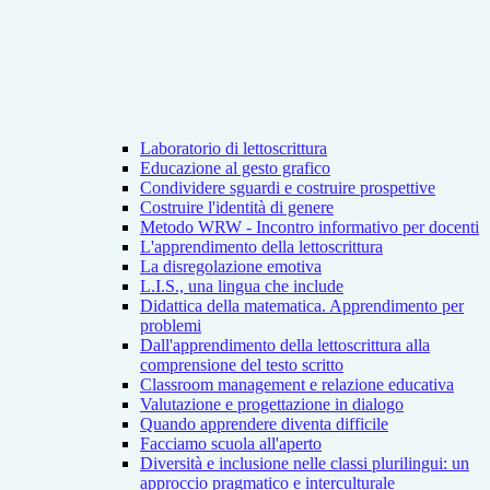
Laboratorio di lettoscrittura
Educazione al gesto grafico
Condividere sguardi e costruire prospettive
Costruire l'identità di genere
Metodo WRW - Incontro informativo per docenti
L'apprendimento della lettoscrittura
La disregolazione emotiva
L.I.S., una lingua che include
Didattica della matematica. Apprendimento per
problemi
Dall'apprendimento della lettoscrittura alla
comprensione del testo scritto
Classroom management e relazione educativa
Valutazione e progettazione in dialogo
Quando apprendere diventa difficile
Facciamo scuola all'aperto
Diversità e inclusione nelle classi plurilingui: un
approccio pragmatico e interculturale