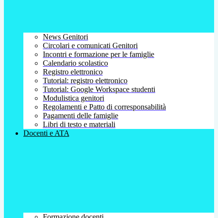
News Genitori
Circolari e comunicati Genitori
Incontri e formazione per le famiglie
Calendario scolastico
Registro elettronico
Tutorial: registro elettronico
Tutorial: Google Workspace studenti
Modulistica genitori
Regolamenti e Patto di corresponsabilità
Pagamenti delle famiglie
Libri di testo e materiali
Docenti e ATA
Formazione docenti