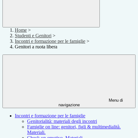
Home
>
Studenti e Genitori
>
Incontri e formazione per le famiglie
>
Genitori a ruota libera
Menu di
navigazione
Incontri e formazione per le famiglie
Genitorialità: materiali degli incontri
Famiglie on line: genitori, figli & multimedialità.
Materiali.
Check up emotivo. Materiali.