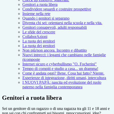
Genitori a ruota libera
Condividere sguardi e costruire prospettive
Insieme nella rete
Quando i genitori si separano
Diventa chi sei: orientarsi nella scuola e nella vita.
Genitori consapevoli, adulti responsabili
Le sfide del crescere
CollaborAzioni
La ruota dei genitori
La ruota dei genitori
Non più/non ancora. Incontro e dibattito
Nuovi intrecci: i legami che cambiano nelle famiglie
ricomposte
Internet sicuro e cyberbullismo "O. Focherini"
Tempo di compiti e studio a casa... un dramma!
Come è andata oggi? Bene. Cosa hai fatto? Niente.
Esperienze di integrazione, diritti umani, intercultura
I NUOVI PAPÀ: nascita ed evoluzione del ruolo
paterno nella famiglia contemporanea
Genitori a ruota libera
Sei un genitore di un ragazzo o di una ragazza tra gli 11 e 18 anni e
non sai con chi confrontarti sui bisogni, preoccupazioni, idee?