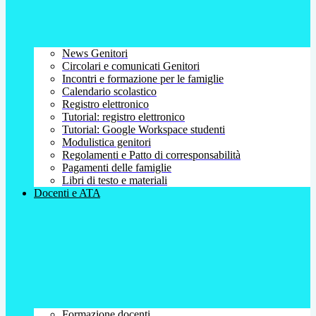
News Genitori
Circolari e comunicati Genitori
Incontri e formazione per le famiglie
Calendario scolastico
Registro elettronico
Tutorial: registro elettronico
Tutorial: Google Workspace studenti
Modulistica genitori
Regolamenti e Patto di corresponsabilità
Pagamenti delle famiglie
Libri di testo e materiali
Docenti e ATA
Formazione docenti