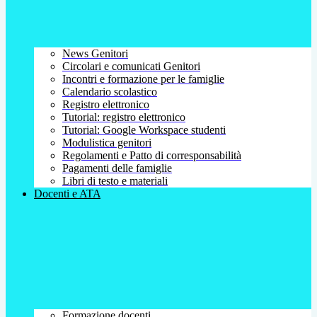
News Genitori
Circolari e comunicati Genitori
Incontri e formazione per le famiglie
Calendario scolastico
Registro elettronico
Tutorial: registro elettronico
Tutorial: Google Workspace studenti
Modulistica genitori
Regolamenti e Patto di corresponsabilità
Pagamenti delle famiglie
Libri di testo e materiali
Docenti e ATA
Formazione docenti