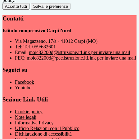
policy.
Accetta tutti
Salva le preferenze
Contatti
Istituto comprensivo Carpi Nord
Via Magazzeno, 17/a - 41012 Carpi (MO)
Tel:
Tel. 059/682601
Email:
moic82200d@istruzione.it
Link per inviare una mail
PEC:
moic82200d@pec.istruzione.it
Link per inviare una mail
Seguici su
Facebook
Youtube
Sezione Link Utili
Cookie policy
Note legali
Informativa Privacy
Ufficio Relazioni con il Pubblico
Dichiarazione di accessibilità