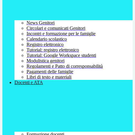
News Genitori
Circolari e comunicati Genitori
Incontri e formazione per le famiglie
Calendario scolastico
Registro elettronico
Tutorial: registro elettronico
Tutorial: Google Workspace studenti
Modulistica genitori
Regolamenti e Patto di corresponsabilità
Pagamenti delle famiglie
Libri di testo e materiali
Docenti e ATA
Formazione docenti