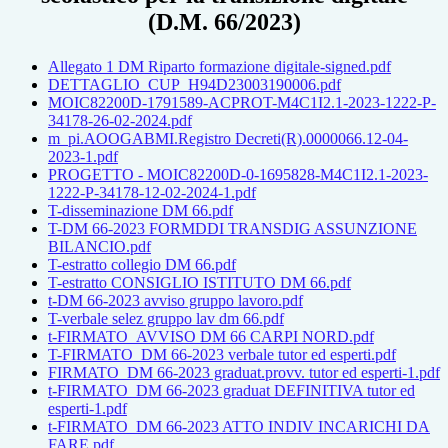
(D.M. 66/2023)
Allegato 1 DM Riparto formazione digitale-signed.pdf
DETTAGLIO_CUP_H94D23003190006.
pdf
MOIC82200D-1791589-ACPROT-
M4C1I2.1-2023-1222-P-
34178-26-
02-2024.pdf
m_pi.AOOGABMI.Registro Decreti(R).0000066.12-04-
2023-
1.pdf
PROGETTO - MOIC82200D-0-1695828-M4C1I2.1-
2023-
1222-P-34178-12-02-2024-
1.pdf
T-disseminazione DM 66.pdf
T-DM 66-2023 FORMDDI TRANSDIG ASSUNZIONE
BILANCIO.pdf
T-estratto collegio DM 66.pdf
T-estratto CONSIGLIO ISTITUTO DM 66.pdf
t-DM 66-2023 avviso gruppo lavoro.pdf
T-verbale selez gruppo lav dm 66.pdf
t-FIRMATO_AVVISO DM 66 CARPI NORD.pdf
T-FIRMATO_DM 66-2023 verbale tutor ed esperti.pdf
FIRMATO_DM 66-2023 graduat.provv. tutor ed esperti-1.pdf
t-FIRMATO_DM 66-2023 graduat DEFINITIVA tutor ed
esperti-1.pdf
t-FIRMATO_DM 66-2023 ATTO INDIV INCARICHI DA
FARE.pdf