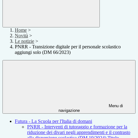
Home
>
Novità
>
Le notizie
>
PNRR - Transizione digitale per il personale scolastico
aggiungi solo (DM 66/2023)
Menu di
navigazione
Futura - La Scuola per l'Italia di domani
PNRR - Interventi di tutoraggio e formazione per la
riduzione dei divari negli apprendimenti e il contrasto
alla dispersione scolastica (DM 19/2024) Titolo