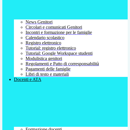
News Genitori
Circolari e comunicati Genitori
Incontri e formazione per le famiglie
Calendario scolastico
Registro elettronico
Tutorial: registro elettronico
Tutorial: Google Workspace studenti
Modulistica genitori
Regolamenti e Patto di corresponsabilità
Pagamenti delle famiglie
Libri di testo e materiali
Docenti e ATA
Formazione docenti