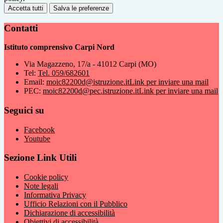
Accetta tutti
Salva le preferenze
Contatti
Istituto comprensivo Carpi Nord
Via Magazzeno, 17/a - 41012 Carpi (MO)
Tel:
Tel. 059/682601
Email:
moic82200d@istruzione.it
Link per inviare una mail
PEC:
moic82200d@pec.istruzione.it
Link per inviare una mail
Seguici su
Facebook
Youtube
Sezione Link Utili
Cookie policy
Note legali
Informativa Privacy
Ufficio Relazioni con il Pubblico
Dichiarazione di accessibilità
Obiettivi di accessibilità