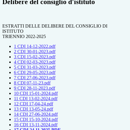
Delibere del consiglio d'istituto
ESTRATTI DELLE DELIBERE DEL CONSIGLIO DI
ISTITUTO
TRIENNIO 2022-2025
1 CDI 14-12-2022.pdf
2 CDI 30-01-2023.pdf
3 CDI 15-02-2023.pdf
4 CDI 02-03-2023.pdf
5 CDI 31-03-2023.pdf
6 CDI 29-05-2023.pdf
7 CDI 27-06-2023.pdf
8 CDI 07-11-23.pdf
9 CDI 28-11-2023.pdf
10 CDI 15-01-2024.pdf
11 CDI 13-02-2024.pdf
12 CDI 17-04-24.pdf
13 CDI 13-05-24.pdf
14 CDI 27-06-2024.pdf
15 CDI 15-10-2024.pdf
16 CDI 13-11-2024.pdf
17 CDI 24.11.2025.PDF