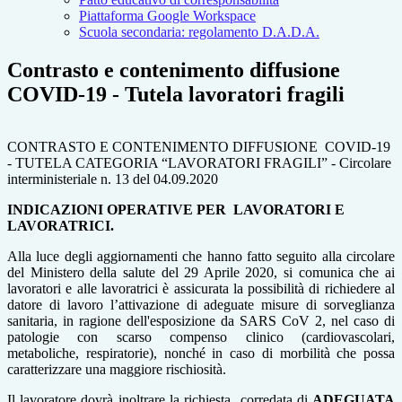
Piattaforma Google Workspace
Scuola secondaria: regolamento D.A.D.A.
Contrasto e contenimento diffusione
COVID-19 - Tutela lavoratori fragili
CONTRASTO E CONTENIMENTO DIFFUSIONE COVID-19
- TUTELA CATEGORIA “LAVORATORI FRAGILI” - Circolare
interministeriale n. 13 del 04.09.2020
INDICAZIONI OPERATIVE PER LAVORATORI E
LAVORATRICI.
Alla luce degli aggiornamenti che hanno fatto seguito alla circolare
del Ministero della salute del 29 Aprile 2020, si comunica che ai
lavoratori e alle lavoratrici è assicurata la possibilità di richiedere al
datore di lavoro l’attivazione di adeguate misure di sorveglianza
sanitaria, in ragione dell'esposizione da SARS CoV 2, nel caso di
patologie con scarso compenso clinico (cardiovascolari,
metaboliche, respiratorie), nonché in caso di morbilità che possa
caratterizzare una maggiore rischiosità.
Il lavoratore dovrà inoltrare la richiesta corredata di
ADEGUATA