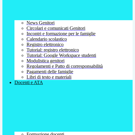
News Genitori
Circolari e comunicati Genitori
Incontri e formazione per le famiglie
Calendario scolastico
Registro elettronico
Tutorial: registro elettronico
Tutorial: Google Workspace studenti
Modulistica genitori
Regolamenti e Patto di corresponsabilità
Pagamenti delle famiglie
Libri di testo e materiali
Docenti e ATA
Formazione docenti