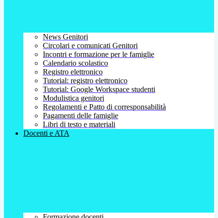
News Genitori
Circolari e comunicati Genitori
Incontri e formazione per le famiglie
Calendario scolastico
Registro elettronico
Tutorial: registro elettronico
Tutorial: Google Workspace studenti
Modulistica genitori
Regolamenti e Patto di corresponsabilità
Pagamenti delle famiglie
Libri di testo e materiali
Docenti e ATA
Formazione docenti