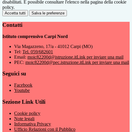
disabilitati. È possibile consultare l'elenco nella pagina della cookie
policy.
Accetta tutti
Salva le preferenze
Contatti
Istituto comprensivo Carpi Nord
Via Magazzeno, 17/a - 41012 Carpi (MO)
Tel:
Tel. 059/682601
Email:
moic82200d@istruzione.it
Link per inviare una mail
PEC:
moic82200d@pec.istruzione.it
Link per inviare una mail
Seguici su
Facebook
Youtube
Sezione Link Utili
Cookie policy
Note legali
Informativa Privacy
Ufficio Relazioni con il Pubblico