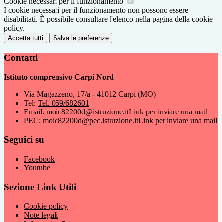
Cookie necessari per il funzionamento
I cookie necessari per il funzionamento non possono essere
disabilitati. È possibile consultare l'elenco nella pagina della cookie
policy.
Accetta tutti
Salva le preferenze
Contatti
Istituto comprensivo Carpi Nord
Via Magazzeno, 17/a - 41012 Carpi (MO)
Tel:
Tel. 059/682601
Email:
moic82200d@istruzione.it
Link per inviare una mail
PEC:
moic82200d@pec.istruzione.it
Link per inviare una mail
Seguici su
Facebook
Youtube
Sezione Link Utili
Cookie policy
Note legali