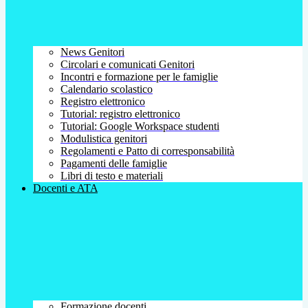
News Genitori
Circolari e comunicati Genitori
Incontri e formazione per le famiglie
Calendario scolastico
Registro elettronico
Tutorial: registro elettronico
Tutorial: Google Workspace studenti
Modulistica genitori
Regolamenti e Patto di corresponsabilità
Pagamenti delle famiglie
Libri di testo e materiali
Docenti e ATA
Formazione docenti