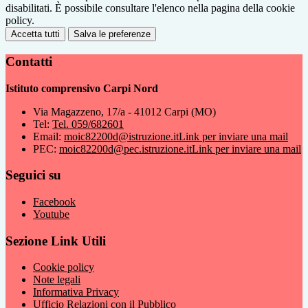
disabilitati. È possibile consultare l'elenco nella pagina della cookie
policy.
Accetta tutti
Salva le preferenze
Contatti
Istituto comprensivo Carpi Nord
Via Magazzeno, 17/a - 41012 Carpi (MO)
Tel:
Tel. 059/682601
Email:
moic82200d@istruzione.it
Link per inviare una mail
PEC:
moic82200d@pec.istruzione.it
Link per inviare una mail
Seguici su
Facebook
Youtube
Sezione Link Utili
Cookie policy
Note legali
Informativa Privacy
Ufficio Relazioni con il Pubblico