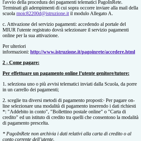
l'avvio della procedura dei pagamenti telematici PagoInRete.
Terminati gli adempimenti di cui sopra occorre inviare alla mail della
scuola
moic82200d@istruzione.it
il modulo Allegato A.
c. Attivazione del servizio pagamenti: accedendo al portale del
MIUR l'utente registrato dovrà selezionare il servizio pagamenti
online per la sua attivazione.
Per ulteriori
informazioni:
http://www.istruzione.it/pagoinrete/accedere.html
2 - Come pagare:
Per effettuare un pagamento online l’utente genitore/tutore:
1. seleziona uno o più avvisi telematici inviati dalla Scuola, da porre
in un carrello dei pagamenti;
2. sceglie tra diversi metodi di pagamento proposti:∙ Per pagare on-
line selezionare una modalità di pagamento inserendo i dati richiesti
*: "Addebito in conto", "Bollettino postale online" o "Carta di
credito" ed un istituto di credito tra quelli che consentono la modalità
di pagamento prescelta.
* PagoInRete non archivia i dati relativi alla carta di credito o al
conto corrente dell’utente.