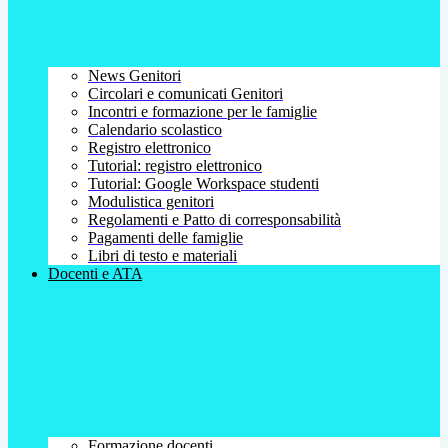
News Genitori
Circolari e comunicati Genitori
Incontri e formazione per le famiglie
Calendario scolastico
Registro elettronico
Tutorial: registro elettronico
Tutorial: Google Workspace studenti
Modulistica genitori
Regolamenti e Patto di corresponsabilità
Pagamenti delle famiglie
Libri di testo e materiali
Docenti e ATA
Formazione docenti