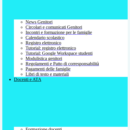
News Genitori
Circolari e comunicati Genitori
Incontri e formazione per le famiglie
Calendario scolastico
Registro elettronico
Tutorial: registro elettronico
Tutorial: Google Workspace studenti
Modulistica genitori
Regolamenti e Patto di corresponsabilità
Pagamenti delle famiglie
Libri di testo e materiali
Docenti e ATA
Formazione docenti