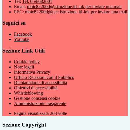
Tel:
Tel. 059/682601
Email:
moic82200d@istruzione.it
Link per inviare una mail
PEC:
moic82200d@pec.istruzione.it
Link per inviare una mail
Seguici su
Facebook
Youtube
Sezione Link Utili
Cookie policy
Note legali
Informativa Privacy
Ufficio Relazioni con il Pubblico
Dichiarazione di accessibilità
Obiettivi di accessibilità
Whistleblowing
Gestione consensi cookie
Amministrazione trasparente
Pagina visualizzata
203
volte
Sezione Copyright