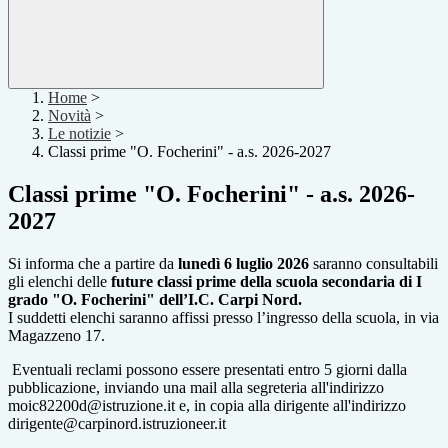
Home
>
Novità
>
Le notizie
>
Classi prime "O. Focherini" - a.s. 2026-2027
Classi prime "O. Focherini" - a.s. 2026-
2027
Si informa che a partire da
lunedì 6 luglio 2026
saranno consultabili
gli elenchi delle
future classi prime della scuola secondaria di I
grado "O. Focherini" dell’I.C. Carpi Nord.
I suddetti elenchi saranno affissi presso l’ingresso della scuola, in via
Magazzeno 17.
Eventuali reclami possono essere presentati entro 5 giorni dalla
pubblicazione, inviando una mail alla segreteria all'indirizzo
moic82200d@istruzione.it e, in copia alla dirigente all'indirizzo
dirigente@carpinord.istruzioneer.it