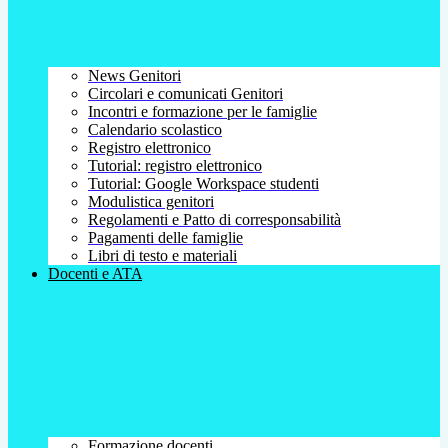
News Genitori
Circolari e comunicati Genitori
Incontri e formazione per le famiglie
Calendario scolastico
Registro elettronico
Tutorial: registro elettronico
Tutorial: Google Workspace studenti
Modulistica genitori
Regolamenti e Patto di corresponsabilità
Pagamenti delle famiglie
Libri di testo e materiali
Docenti e ATA
Formazione docenti