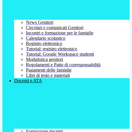
News Genitori
Circolari e comunicati Genitori
Incontri e formazione per le famiglie
Calendario scolastico
Registro elettronico
Tutorial: registro elettronico
Tutorial: Google Workspace studenti
Modulistica genitori
Regolamenti e Patto di corresponsabilità
Pagamenti delle famiglie
Libri di testo e materiali
Docenti e ATA
Formazione docenti