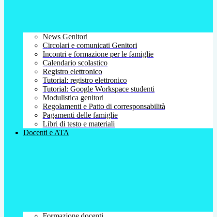
News Genitori
Circolari e comunicati Genitori
Incontri e formazione per le famiglie
Calendario scolastico
Registro elettronico
Tutorial: registro elettronico
Tutorial: Google Workspace studenti
Modulistica genitori
Regolamenti e Patto di corresponsabilità
Pagamenti delle famiglie
Libri di testo e materiali
Docenti e ATA
Formazione docenti