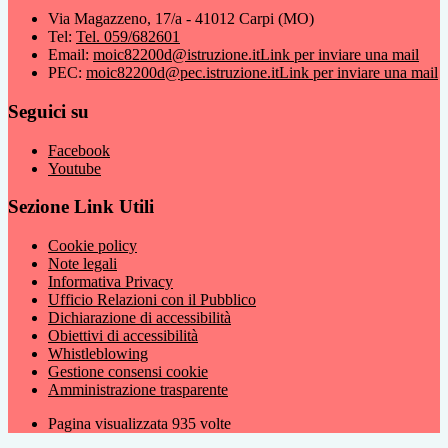
Via Magazzeno, 17/a - 41012 Carpi (MO)
Tel:
Tel. 059/682601
Email:
moic82200d@istruzione.it
Link per inviare una mail
PEC:
moic82200d@pec.istruzione.it
Link per inviare una mail
Seguici su
Facebook
Youtube
Sezione Link Utili
Cookie policy
Note legali
Informativa Privacy
Ufficio Relazioni con il Pubblico
Dichiarazione di accessibilità
Obiettivi di accessibilità
Whistleblowing
Gestione consensi cookie
Amministrazione trasparente
Pagina visualizzata
935
volte