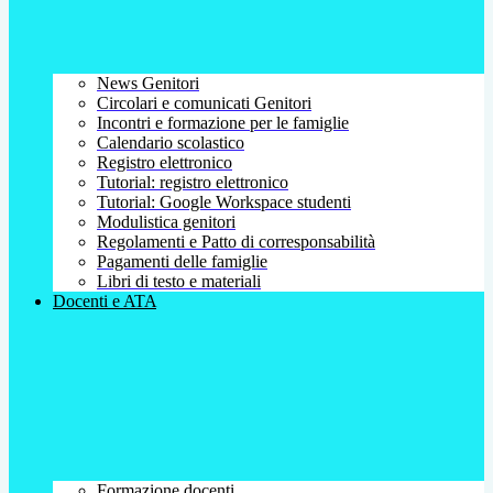
News Genitori
Circolari e comunicati Genitori
Incontri e formazione per le famiglie
Calendario scolastico
Registro elettronico
Tutorial: registro elettronico
Tutorial: Google Workspace studenti
Modulistica genitori
Regolamenti e Patto di corresponsabilità
Pagamenti delle famiglie
Libri di testo e materiali
Docenti e ATA
Formazione docenti