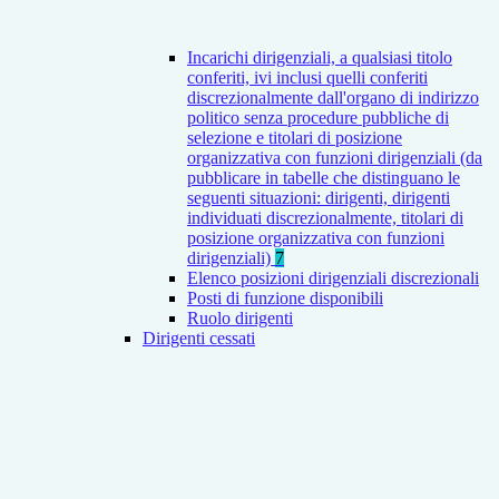
Incarichi dirigenziali, a qualsiasi titolo
conferiti, ivi inclusi quelli conferiti
discrezionalmente dall'organo di indirizzo
politico senza procedure pubbliche di
selezione e titolari di posizione
organizzativa con funzioni dirigenziali (da
pubblicare in tabelle che distinguano le
seguenti situazioni: dirigenti, dirigenti
individuati discrezionalmente, titolari di
posizione organizzativa con funzioni
dirigenziali)
7
Elenco posizioni dirigenziali discrezionali
Posti di funzione disponibili
Ruolo dirigenti
Dirigenti cessati