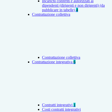
Incarichi conferiti e autorizzati ai
dipendenti (dirigenti e non dirigenti) (da
pubblicare in tabelle)
4
Contrattazione collettiva
Contrattazione collettiva
Contrattazione integrativa
6
Contratti integrativi
1
Costi contratti integrativi